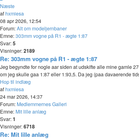
Næste
af
hxmiesa
08 apr 2026, 12:54
Forum:
Alt om modeljernbaner
Emne:
303mm vogne på R1 - ægte 1:87
Svar:
5
Visninger:
2189
Re: 303mm vogne på R1 - ægte 1:87
Jeg begyndte for nogle aar siden at udskifte alle mine gamle 27c
om jeg skulle gaa 1:87 eller 1:93,5. Da jeg (paa davaerende tids
Hop til indlæg
af
hxmiesa
24 mar 2026, 14:37
Forum:
Medlemmernes Galleri
Emne:
Mit lille anlæg
Svar:
1
Visninger:
6718
Re: Mit lille anlæg