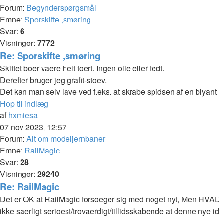
Forum:
Begynderspørgsmål
Emne:
Sporskifte ,smøring
Svar:
6
Visninger:
7772
Re: Sporskifte ,smøring
Skiftet boer vaere helt toert. Ingen olie eller fedt.
Derefter bruger jeg grafit-stoev.
Det kan man selv lave ved f.eks. at skrabe spidsen af en blyant
Hop til indlæg
af
hxmiesa
07 nov 2023, 12:57
Forum:
Alt om modeljernbaner
Emne:
RailMagic
Svar:
28
Visninger:
29240
Re: RailMagic
Det er OK at RailMagic forsoeger sig med noget nyt, Men HVAD 
ikke saerligt serioest/trovaerdigt/tillidsskabende at denne nye idé