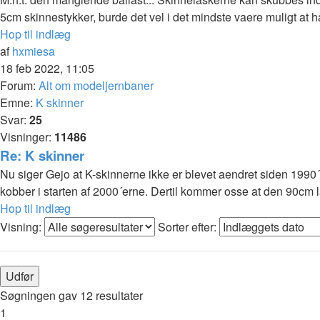
5cm skinnestykker, burde det vel i det mindste vaere muligt at ha
Hop til indlæg
af
hxmiesa
18 feb 2022, 11:05
Forum:
Alt om modeljernbaner
Emne:
K skinner
Svar:
25
Visninger:
11486
Re: K skinner
Nu siger Gejo at K-skinnerne ikke er blevet aendret siden 1990´e
kobber i starten af 2000´erne. Dertil kommer osse at den 90cm l
Hop til indlæg
Visning:
Sorter efter:
Søgningen gav 12 resultater
1