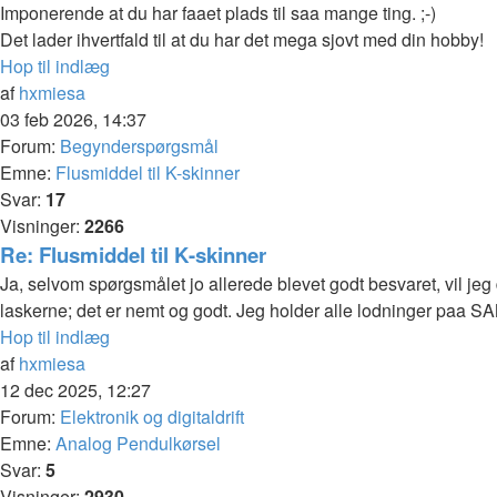
Imponerende at du har faaet plads til saa mange ting. ;-)
Det lader ihvertfald til at du har det mega sjovt med din hobby!
Hop til indlæg
af
hxmiesa
03 feb 2026, 14:37
Forum:
Begynderspørgsmål
Emne:
Flusmiddel til K-skinner
Svar:
17
Visninger:
2266
Re: Flusmiddel til K-skinner
Ja, selvom spørgsmålet jo allerede blevet godt besvaret, vil jeg 
laskerne; det er nemt og godt. Jeg holder alle lodninger paa S
Hop til indlæg
af
hxmiesa
12 dec 2025, 12:27
Forum:
Elektronik og digitaldrift
Emne:
Analog Pendulkørsel
Svar:
5
Visninger:
2930