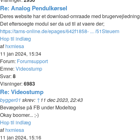
Re: Analog Pendulkørsel
Deres website har et download-omraade med brugervejledninger
Det eftersoegte modul ser da ud til at vaere der;
https://tams-online.de/epages/642f1858- ... /51Steuern
Hop til indlæg
af
hxmiesa
11 jan 2024, 15:34
Forum:
Forumsupport
Emne:
Videostump
Svar:
8
Visninger:
6983
Re: Videostump
bygger01
skrev:
↑
11 dec 2023, 22:43
Bevægelse på FB under Modeltog
Okay boomer... ;-)
Hop til indlæg
af
hxmiesa
11 jan 2024, 15:16