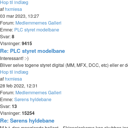
Hop til indlæg
af
hxmiesa
03 mar 2023, 13:27
Forum:
Medlemmernes Galleri
Emne:
PLC styret modelbane
Svar:
8
Visninger:
9415
Re: PLC styret modelbane
Interessant! :-)
Bliver selve togene styret digital (MM, MFX, DCC, etc) eller er
Hop til indlæg
af
hxmiesa
28 feb 2022, 12:31
Forum:
Medlemmernes Galleri
Emne:
Sørens hyldebane
Svar:
13
Visninger:
15254
Re: Sørens hyldebane
M.h.t. den manglende ballast... Skinnelaskerne kan skubbes in