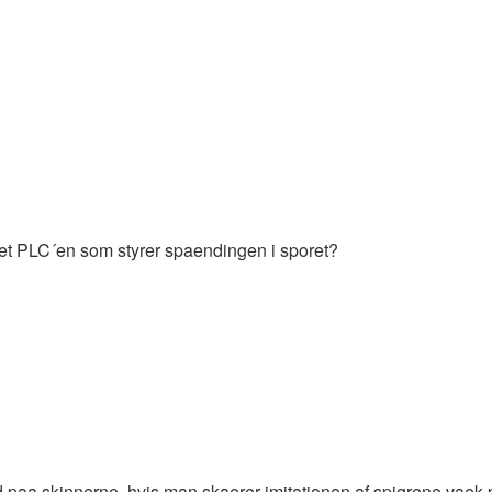
 det PLC´en som styrer spaendingen i sporet?
d paa skinnerne, hvis man skaerer imitationen af spigrene vaek