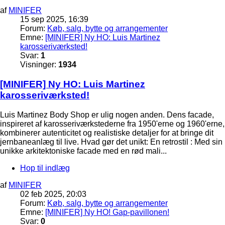
af
MINIFER
15 sep 2025, 16:39
Forum:
Køb, salg, bytte og arrangementer
Emne:
[MINIFER] Ny HO: Luis Martinez
karosseriværksted!
Svar:
1
Visninger:
1934
[MINIFER] Ny HO: Luis Martinez
karosseriværksted!
Luis Martinez Body Shop er ulig nogen anden. Dens facade,
inspireret af karosseriværkstederne fra 1950'erne og 1960'erne,
kombinerer autenticitet og realistiske detaljer for at bringe dit
jernbaneanlæg til live. Hvad gør det unikt: En retrostil : Med sin
unikke arkitektoniske facade med en rød mali...
Hop til indlæg
af
MINIFER
02 feb 2025, 20:03
Forum:
Køb, salg, bytte og arrangementer
Emne:
[MINIFER] Ny HO! Gap-pavillonen!
Svar:
0