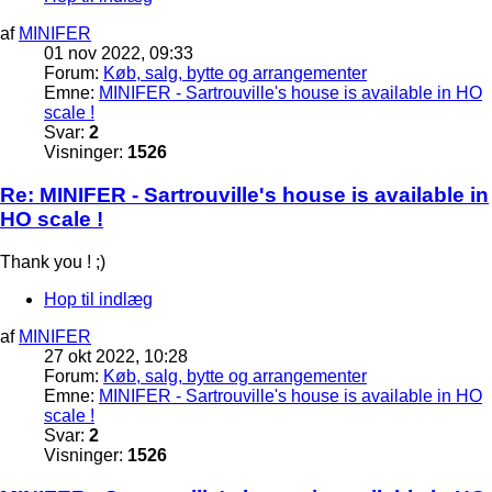
af
MINIFER
01 nov 2022, 09:33
Forum:
Køb, salg, bytte og arrangementer
Emne:
MINIFER - Sartrouville's house is available in HO
scale !
Svar:
2
Visninger:
1526
Re: MINIFER - Sartrouville's house is available in
HO scale !
Thank you ! ;)
Hop til indlæg
af
MINIFER
27 okt 2022, 10:28
Forum:
Køb, salg, bytte og arrangementer
Emne:
MINIFER - Sartrouville's house is available in HO
scale !
Svar:
2
Visninger:
1526