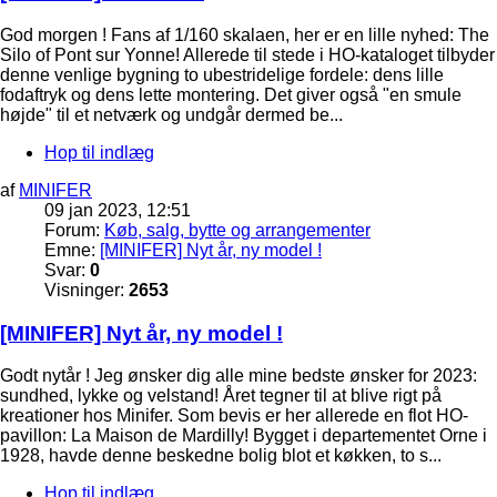
God morgen ! Fans af 1/160 skalaen, her er en lille nyhed: The
Silo of Pont sur Yonne! Allerede til stede i HO-kataloget tilbyder
denne venlige bygning to ubestridelige fordele: dens lille
fodaftryk og dens lette montering. Det giver også "en smule
højde" til et netværk og undgår dermed be...
Hop til indlæg
af
MINIFER
09 jan 2023, 12:51
Forum:
Køb, salg, bytte og arrangementer
Emne:
[MINIFER] Nyt år, ny model !
Svar:
0
Visninger:
2653
[MINIFER] Nyt år, ny model !
Godt nytår ! Jeg ønsker dig alle mine bedste ønsker for 2023:
sundhed, lykke og velstand! Året tegner til at blive rigt på
kreationer hos Minifer. Som bevis er her allerede en flot HO-
pavillon: La Maison de Mardilly! Bygget i departementet Orne i
1928, havde denne beskedne bolig blot et køkken, to s...
Hop til indlæg