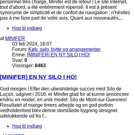
personnel très chargé, Minifer est de retour ! Le site internet,
tout d'abord, a été entièrement repensé. Il est à présent
synonyme de simplicité et de confort de navigation ; n'hésitez
pas à me faire part de votre avis. Quant aux nouveautés,...
Hop til indlæg
af
MINIFER
03 feb 2024, 16:07
Forum:
Køb, salg, bytte og arrangementer
Emne:
[MINIFER] EN NY SILO I HO!
Svar:
0
Visninger:
6463
[MINIFER] EN NY SILO I HO!
God morgen ! Efter den ubestridelige succes med Silo de
Luçon, udgivet i 2016, er Minifer glad for at kunne annoncere
endnu en model, en unik model: Silo de Mont-sur-Guesnes!
Resultatet af mange timers arbejde og en god portion
vedholdenhed blev denne storslåede bygning designet
udelukkende ud fra f...
Hop til indlæg