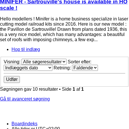
MINIFER - Sartrouville's house is available in HO
scale !
Hello modellers ! Minifer is a home business specialize in laser
cutting model railroad kits since 2016. Here is our new model :
the Pavillon de Sartrouville! Drawn from plans dated 1936, this
is a very nice model, which has many advantages: a beautiful
set of roofs with imposing chimneys, a few exp...
Hop til indlæg
Visning:
Sorter efter:
Retning:
Søgningen gav 10 resultater • Side
1
af
1
Gå til avanceret søgning
Boardindeks
Alle tider er
UTC+02:00