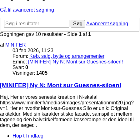
Gå til avanceret søgning
Søg
Avanceret søgning
Søgningen gav 10 resultater • Side
1
af
1
af
MINIFER
03 feb 2026, 11:23
Forum:
Køb, salg, bytte og arrangementer
Emne:
[MINIFER] Ny N: Mont sur Guesnes-siloen!
Svar:
0
Visninger:
1405
[MINIFER] Ny N: Mont sur Guesnes-siloen!
Hej, Her er vores seneste kreation i N-skala!
https://www.minifer.fr/medias/images/presentationmnf20.jpg?
v=1 Her er hvorfor Mont-sur-Guesnes Silo er unik: Original
arkitektur: Med sin karakteristiske facade, samspillet mellem
tagene og den halvcirkelformede læsserampe er den ideel til
dem, der søger...
Hop til indlæg