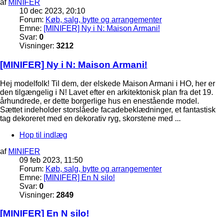
af
MINIFER
10 dec 2023, 20:10
Forum:
Køb, salg, bytte og arrangementer
Emne:
[MINIFER] Ny i N: Maison Armani!
Svar:
0
Visninger:
3212
[MINIFER] Ny i N: Maison Armani!
Hej modelfolk! Til dem, der elskede Maison Armani i HO, her er
den tilgængelig i N! Lavet efter en arkitektonisk plan fra det 19.
århundrede, er dette borgerlige hus en enestående model.
Sættet indeholder storslåede facadebeklædninger, et fantastisk
tag dekoreret med en dekorativ ryg, skorstene med ...
Hop til indlæg
af
MINIFER
09 feb 2023, 11:50
Forum:
Køb, salg, bytte og arrangementer
Emne:
[MINIFER] En N silo!
Svar:
0
Visninger:
2849
[MINIFER] En N silo!