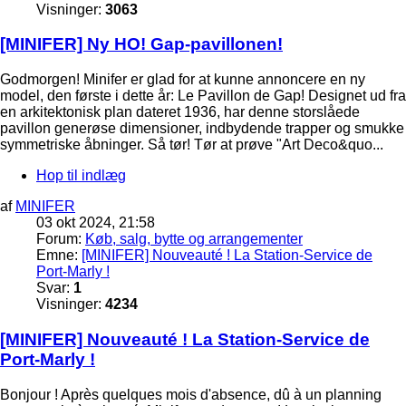
Visninger:
3063
[MINIFER] Ny HO! Gap-pavillonen!
Godmorgen! Minifer er glad for at kunne annoncere en ny
model, den første i dette år: Le Pavillon de Gap! Designet ud fra
en arkitektonisk plan dateret 1936, har denne storslåede
pavillon generøse dimensioner, indbydende trapper og smukke
symmetriske åbninger. Så tør! Tør at prøve "Art Deco&quo...
Hop til indlæg
af
MINIFER
03 okt 2024, 21:58
Forum:
Køb, salg, bytte og arrangementer
Emne:
[MINIFER] Nouveauté ! La Station-Service de
Port-Marly !
Svar:
1
Visninger:
4234
[MINIFER] Nouveauté ! La Station-Service de
Port-Marly !
Bonjour ! Après quelques mois d'absence, dû à un planning