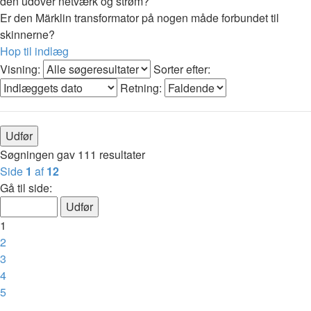
den udover netværk og strøm?
Er den Märklin transformator på nogen måde forbundet til
skinnerne?
Hop til indlæg
Visning:
Sorter efter:
Retning:
Søgningen gav 111 resultater
Side
1
af
12
Gå til side:
1
2
3
4
5
…