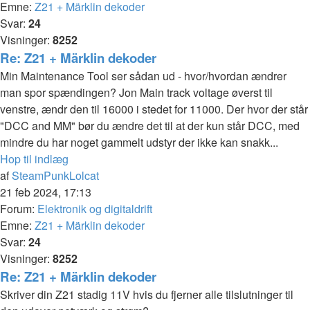
Emne:
Z21 + Märklin dekoder
Svar:
24
Visninger:
8252
Re: Z21 + Märklin dekoder
Min Maintenance Tool ser sådan ud - hvor/hvordan ændrer
man spor spændingen? Jon Main track voltage øverst til
venstre, ændr den til 16000 i stedet for 11000. Der hvor der står
"DCC and MM" bør du ændre det til at der kun står DCC, med
mindre du har noget gammelt udstyr der ikke kan snakk...
Hop til indlæg
af
SteamPunkLolcat
21 feb 2024, 17:13
Forum:
Elektronik og digitaldrift
Emne:
Z21 + Märklin dekoder
Svar:
24
Visninger:
8252
Re: Z21 + Märklin dekoder
Skriver din Z21 stadig 11V hvis du fjerner alle tilslutninger til