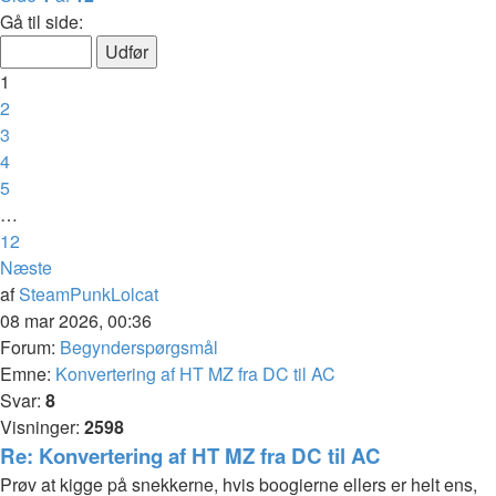
Gå til side:
1
2
3
4
5
…
12
Næste
af
SteamPunkLolcat
08 mar 2026, 00:36
Forum:
Begynderspørgsmål
Emne:
Konvertering af HT MZ fra DC til AC
Svar:
8
Visninger:
2598
Re: Konvertering af HT MZ fra DC til AC
Prøv at kigge på snekkerne, hvis boogierne ellers er helt ens,