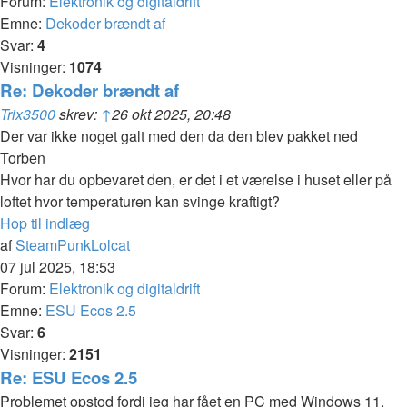
Forum:
Elektronik og digitaldrift
Emne:
Dekoder brændt af
Svar:
4
Visninger:
1074
Re: Dekoder brændt af
Trix3500
skrev:
↑
26 okt 2025, 20:48
Der var ikke noget galt med den da den blev pakket ned
Torben
Hvor har du opbevaret den, er det i et værelse i huset eller på
loftet hvor temperaturen kan svinge kraftigt?
Hop til indlæg
af
SteamPunkLolcat
07 jul 2025, 18:53
Forum:
Elektronik og digitaldrift
Emne:
ESU Ecos 2.5
Svar:
6
Visninger:
2151
Re: ESU Ecos 2.5
Problemet opstod fordi jeg har fået en PC med Windows 11.