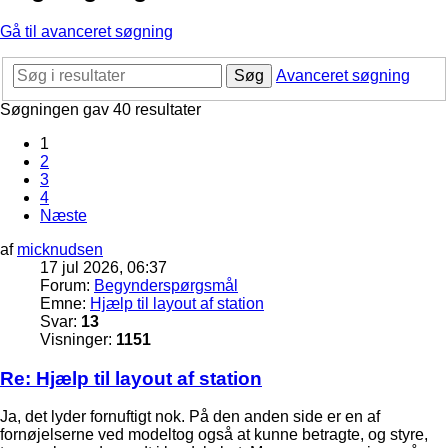
Gå til avanceret søgning
Søg
Avanceret søgning
Søgningen gav 40 resultater
1
2
3
4
Næste
af
micknudsen
17 jul 2026, 06:37
Forum:
Begynderspørgsmål
Emne:
Hjælp til layout af station
Svar:
13
Visninger:
1151
Re: Hjælp til layout af station
Ja, det lyder fornuftigt nok. På den anden side er en af
fornøjelserne ved modeltog også at kunne betragte, og styre,