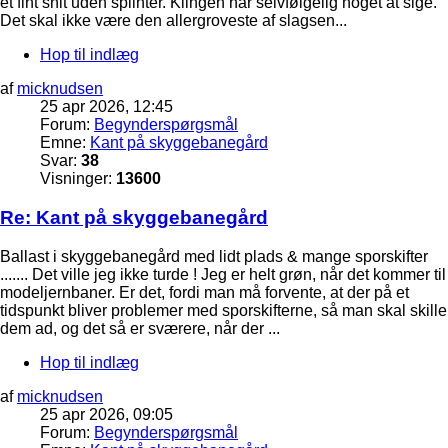
et fint snit uden splinter. Klingen har selvfølgelig noget at sige.
Det skal ikke være den allergroveste af slagsen...
Hop til indlæg
af
micknudsen
25 apr 2026, 12:45
Forum:
Begynderspørgsmål
Emne:
Kant på skyggebanegård
Svar:
38
Visninger:
13600
Re: Kant på skyggebanegård
Ballast i skyggebanegård med lidt plads & mange sporskifter
....... Det ville jeg ikke turde ! Jeg er helt grøn, når det kommer til
modeljernbaner. Er det, fordi man må forvente, at der på et
tidspunkt bliver problemer med sporskifterne, så man skal skille
dem ad, og det så er sværere, når der ...
Hop til indlæg
af
micknudsen
25 apr 2026, 09:05
Forum:
Begynderspørgsmål