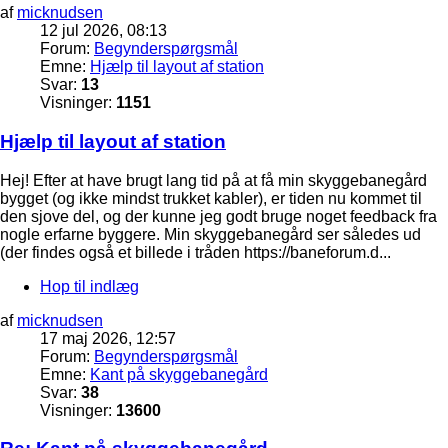
af
micknudsen
12 jul 2026, 08:13
Forum:
Begynderspørgsmål
Emne:
Hjælp til layout af station
Svar:
13
Visninger:
1151
Hjælp til layout af station
Hej! Efter at have brugt lang tid på at få min skyggebanegård
bygget (og ikke mindst trukket kabler), er tiden nu kommet til
den sjove del, og der kunne jeg godt bruge noget feedback fra
nogle erfarne byggere. Min skyggebanegård ser således ud
(der findes også et billede i tråden https://baneforum.d...
Hop til indlæg
af
micknudsen
17 maj 2026, 12:57
Forum:
Begynderspørgsmål
Emne:
Kant på skyggebanegård
Svar:
38
Visninger:
13600