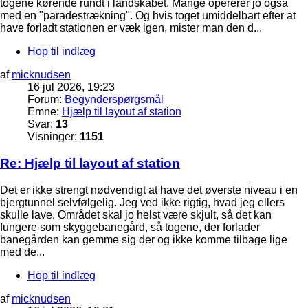
togene kørende rundt i landskabet. Mange opererer jo også
med en "paradestrækning". Og hvis toget umiddelbart efter at
have forladt stationen er væk igen, mister man den d...
Hop til indlæg
af
micknudsen
16 jul 2026, 19:23
Forum:
Begynderspørgsmål
Emne:
Hjælp til layout af station
Svar:
13
Visninger:
1151
Re: Hjælp til layout af station
Det er ikke strengt nødvendigt at have det øverste niveau i en
bjergtunnel selvfølgelig. Jeg ved ikke rigtig, hvad jeg ellers
skulle lave. Området skal jo helst være skjult, så det kan
fungere som skyggebanegård, så togene, der forlader
banegården kan gemme sig der og ikke komme tilbage lige
med de...
Hop til indlæg
af
micknudsen