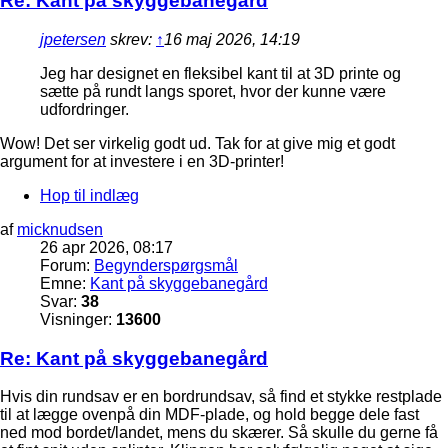
Re: Kant på skyggebanegård
jpetersen
skrev:
↑
16 maj 2026, 14:19
Jeg har designet en fleksibel kant til at 3D printe og
sætte på rundt langs sporet, hvor der kunne være
udfordringer.
Wow! Det ser virkelig godt ud. Tak for at give mig et godt
argument for at investere i en 3D-printer!
Hop til indlæg
af
micknudsen
26 apr 2026, 08:17
Forum:
Begynderspørgsmål
Emne:
Kant på skyggebanegård
Svar:
38
Visninger:
13600
Re: Kant på skyggebanegård
Hvis din rundsav er en bordrundsav, så find et stykke restplade
til at lægge ovenpå din MDF-plade, og hold begge dele fast
ned mod bordet/landet, mens du skærer. Så skulle du gerne få