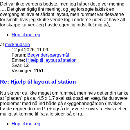
Det var ikke verdens bedste, men jeg håber det giver mening
…. Det giver rigtig fint mening, og jeg forsøgte faktisk en
overgang at lave et sådant layout, men rummet var desværre
for smalt, hvis jeg skulle vende tog i enderne uden at have alt
for skarpe kurver. Jeg havde egentlig indstillet mig på,...
Hop til indlæg
af
micknudsen
12 jul 2026, 11:09
Forum:
Begynderspørgsmål
Emne:
Hjælp til layout af station
Svar:
13
Visninger:
1151
Re: Hjælp til layout af station
Nu skriver du ikke meget om rummet, men hvis det er din tanke
at "pladen" på ca. 4,5 x 1,7 skal stå opad en væg, får du svære
problemer med nå ind både på skyggebanegården ( hvilken
højde regner du med ! ) + også det øverste niveau. Hvis det er
muligt at komme til fra alle sider, så er ru...
Hop til indlæg