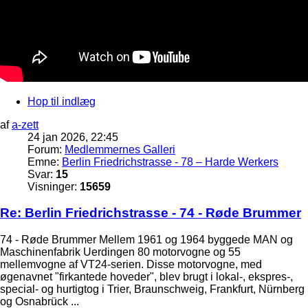
Hop til indlæg
af
a-zett
24 jan 2026, 22:45
Forum:
Medlemmernes Galleri
Emne:
Berlin Friedrichstrasse - 78 – Harde Werkers
Svar:
15
Visninger:
15659
Re: Berlin Friedrichstrasse - 74 - Røde Brummer
74 - Røde Brummer Mellem 1961 og 1964 byggede MAN og
Maschinenfabrik Uerdingen 80 motorvogne og 55
mellemvogne af VT24-serien. Disse motorvogne, med
øgenavnet "firkantede hoveder", blev brugt i lokal-, ekspres-,
special- og hurtigtog i Trier, Braunschweig, Frankfurt, Nürnberg
og Osnabrück ...