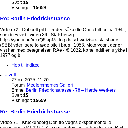
Svar:
15
Visninger:
15659
Re: Berlin Friedrichstrasse
Video 72 - Dobbelt pil Efter den såkaldte Churchill-pil fra 1941,
som blev vist i video 34 - Statsbesøg
https://youtu.be/rncrQ6japMc tog de schweiziske statsbaner
(SBB) yderligere to røde pile i brug i 1953. Motorvogn, der er
vist her, med betegnelsen RAe 4/8 1022, kørte indtil en ulykke i
1977 og b...
Hop til indlæg
af
a-zett
27 okt 2025, 11:20
Forum:
Medlemmernes Galleri
Emne:
Berlin Friedrichstrasse - 78 – Harde Werkers
Svar:
15
Visninger:
15659
Re: Berlin Friedrichstrasse
Video 71 - Kruckenberg Den tre-vogns eksperimentelle
motorvogn SVT 137 155, som forblev fast forbundet med Rail