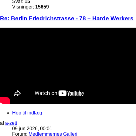
Svar:
15
Visninger:
15659
Re: Berlin Friedrichstrasse - 78 – Harde Werkers
Hop til indlæg
af
a-zett
09 jun 2026, 00:01
Forum:
Medlemmernes Galleri