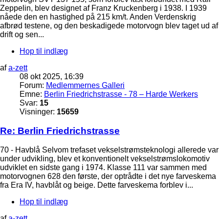
Zeppelin, blev designet af Franz Kruckenberg i 1938. I 1939
nåede den en hastighed på 215 km/t. Anden Verdenskrig
afbrød testene, og den beskadigede motorvogn blev taget ud af
drift og sen...
Hop til indlæg
af
a-zett
08 okt 2025, 16:39
Forum:
Medlemmernes Galleri
Emne:
Berlin Friedrichstrasse - 78 – Harde Werkers
Svar:
15
Visninger:
15659
Re: Berlin Friedrichstrasse
70 - Havblå Selvom trefaset vekselstrømsteknologi allerede var
under udvikling, blev et konventionelt vekselstrømslokomotiv
udviklet en sidste gang i 1974. Klasse 111 var sammen med
motorvognen 628 den første, der optrådte i det nye farveskema
fra Era IV, havblåt og beige. Dette farveskema forblev i...
Hop til indlæg
af
a-zett