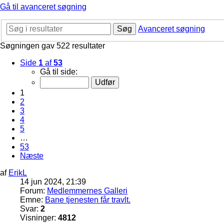
Gå til avanceret søgning
Søg
Avanceret søgning
Søgningen gav 522 resultater
Side
1
af
53
Gå til side:
1
2
3
4
5
…
53
Næste
af
ErikL
14 jun 2024, 21:39
Forum:
Medlemmernes Galleri
Emne:
Bane tjenesten får travlt.
Svar:
2
Visninger:
4812