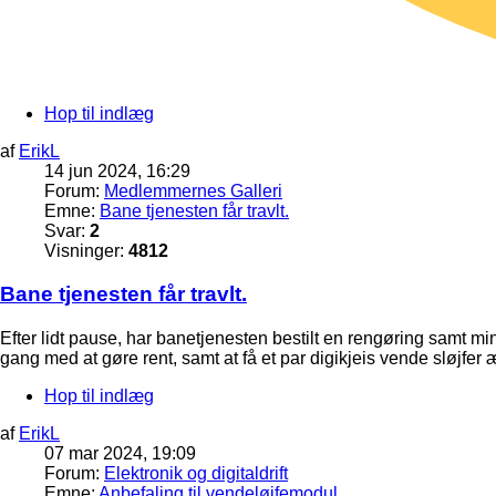
Hop til indlæg
af
ErikL
14 jun 2024, 16:29
Forum:
Medlemmernes Galleri
Emne:
Bane tjenesten får travlt.
Svar:
2
Visninger:
4812
Bane tjenesten får travlt.
Efter lidt pause, har banetjenesten bestilt en rengøring samt 
gang med at gøre rent, samt at få et par digikjeis vende sløjfer
Hop til indlæg
af
ErikL
07 mar 2024, 19:09
Forum:
Elektronik og digitaldrift
Emne:
Anbefaling til vendeløjfemodul