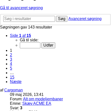
Gå til avanceret søgning
Søg
Avanceret søgning
Søgningen gav 143 resultater
Side
1
af
15
Gå til side:
1
2
3
4
5
…
15
Næste
af
Cargoman
09 maj 2026, 13:41
Forum:
Alt om modeljernbaner
Emne:
Skæv ACME EA
Svar:
3