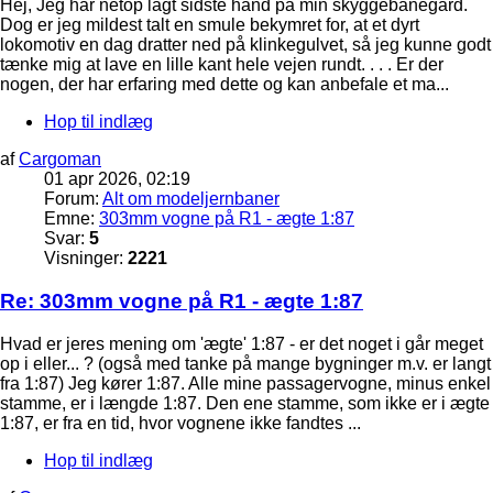
Hej, Jeg har netop lagt sidste hånd på min skyggebanegård.
Dog er jeg mildest talt en smule bekymret for, at et dyrt
lokomotiv en dag dratter ned på klinkegulvet, så jeg kunne godt
tænke mig at lave en lille kant hele vejen rundt. . . . Er der
nogen, der har erfaring med dette og kan anbefale et ma...
Hop til indlæg
af
Cargoman
01 apr 2026, 02:19
Forum:
Alt om modeljernbaner
Emne:
303mm vogne på R1 - ægte 1:87
Svar:
5
Visninger:
2221
Re: 303mm vogne på R1 - ægte 1:87
Hvad er jeres mening om 'ægte' 1:87 - er det noget i går meget
op i eller... ? (også med tanke på mange bygninger m.v. er langt
fra 1:87) Jeg kører 1:87. Alle mine passagervogne, minus enkel
stamme, er i længde 1:87. Den ene stamme, som ikke er i ægte
1:87, er fra en tid, hvor vognene ikke fandtes ...
Hop til indlæg