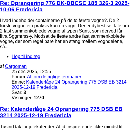
Re: Oprangering 776 DK-DBCSC 185 326-3 2025-
10-06 Fredericia
Hvad indeholder containerne på de to første vogne?. De 2
første vogne er i praksis kun én vogn. Der er dybest set tale om
2 fast sammenkoblede vogne af typen Sgns, som derved får
litra Sggmrrss-y. Modsat de fleste andre fast sammenkoblede
vogne, der som regel bare har en stang mellem vogndelene,
så...
Hop til indlæg
af
Cargoman
25 dec 2025, 12:55
Forum:
Alt om de rigtige jernbaner
Emne:
Kalenderlåge 24 Oprangering 775 DSB EB 3214
2025-12-19 Fredericia
Svar:
3
Visninger:
1270
Re: Kalenderlåge 24 Oprangering 775 DSB EB
3214 2025-12-19 Fredericia
Tusind tak for julekalender. Altid inspirerende, ikke mindst til