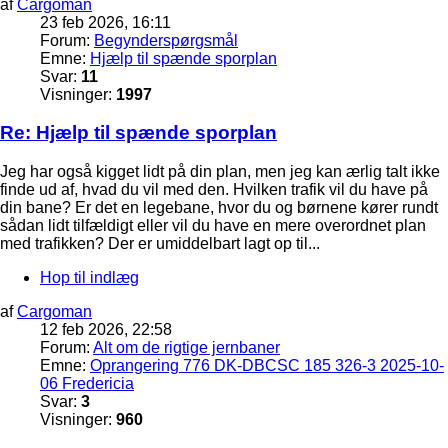
af
Cargoman
23 feb 2026, 16:11
Forum:
Begynderspørgsmål
Emne:
Hjælp til spænde sporplan
Svar:
11
Visninger:
1997
Re: Hjælp til spænde sporplan
Jeg har også kigget lidt på din plan, men jeg kan ærlig talt ikke
finde ud af, hvad du vil med den. Hvilken trafik vil du have på
din bane? Er det en legebane, hvor du og børnene kører rundt
sådan lidt tilfældigt eller vil du have en mere overordnet plan
med trafikken? Der er umiddelbart lagt op til...
Hop til indlæg
af
Cargoman
12 feb 2026, 22:58
Forum:
Alt om de rigtige jernbaner
Emne:
Oprangering 776 DK-DBCSC 185 326-3 2025-10-
06 Fredericia
Svar:
3
Visninger:
960