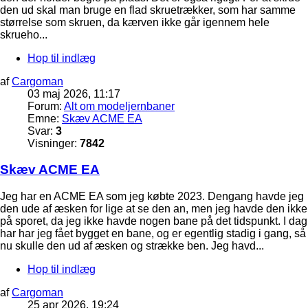
den ud skal man bruge en flad skruetrækker, som har samme
størrelse som skruen, da kærven ikke går igennem hele
skrueho...
Hop til indlæg
af
Cargoman
03 maj 2026, 11:17
Forum:
Alt om modeljernbaner
Emne:
Skæv ACME EA
Svar:
3
Visninger:
7842
Skæv ACME EA
Jeg har en ACME EA som jeg købte 2023. Dengang havde jeg
den ude af æsken for lige at se den an, men jeg havde den ikke
på sporet, da jeg ikke havde nogen bane på det tidspunkt. I dag
har har jeg fået bygget en bane, og er egentlig stadig i gang, så
nu skulle den ud af æsken og strække ben. Jeg havd...
Hop til indlæg
af
Cargoman
25 apr 2026, 19:24