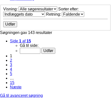
Visning:
Sorter efter:
Retning:
Søgningen gav 143 resultater
Side
1
af
15
Gå til side:
1
2
3
4
5
…
15
Næste
Gå til avanceret søgning