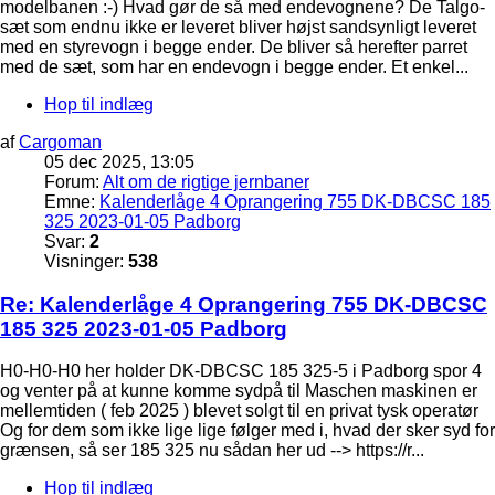
modelbanen :-) Hvad gør de så med endevognene? De Talgo-
sæt som endnu ikke er leveret bliver højst sandsynligt leveret
med en styrevogn i begge ender. De bliver så herefter parret
med de sæt, som har en endevogn i begge ender. Et enkel...
Hop til indlæg
af
Cargoman
05 dec 2025, 13:05
Forum:
Alt om de rigtige jernbaner
Emne:
Kalenderlåge 4 Oprangering 755 DK-DBCSC 185
325 2023-01-05 Padborg
Svar:
2
Visninger:
538
Re: Kalenderlåge 4 Oprangering 755 DK-DBCSC
185 325 2023-01-05 Padborg
H0-H0-H0 her holder DK-DBCSC 185 325-5 i Padborg spor 4
og venter på at kunne komme sydpå til Maschen maskinen er
mellemtiden ( feb 2025 ) blevet solgt til en privat tysk operatør
Og for dem som ikke lige lige følger med i, hvad der sker syd for
grænsen, så ser 185 325 nu sådan her ud --> https://r...
Hop til indlæg