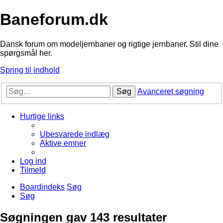
Baneforum.dk
Dansk forum om modeljernbaner og rigtige jernbaner. Stil dine
spørgsmål her.
Spring til indhold
Søg
Avanceret søgning
Hurtige links
Ubesvarede indlæg
Aktive emner
Log ind
Tilmeld
Boardindeks
Søg
Søg
Søgningen gav 143 resultater