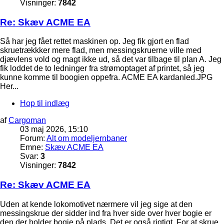
Visninger:
7842
Re: Skæv ACME EA
Så har jeg fået rettet maskinen op. Jeg fik gjort en flad
skruetrækkker mere flad, men messingskruerne ville med
djævlens vold og magt ikke ud, så det var tilbage til plan A. Jeg
fik loddet de to ledninger fra strømoptaget af printet, så jeg
kunne komme til boogien oppefra. ACME EA kardanled.JPG
Her...
Hop til indlæg
af
Cargoman
03 maj 2026, 15:10
Forum:
Alt om modeljernbaner
Emne:
Skæv ACME EA
Svar:
3
Visninger:
7842
Re: Skæv ACME EA
Uden at kende lokomotivet nærmere vil jeg sige at den
messingskrue der sidder ind fra hver side over hver bogie er
den der holder bogie på plads. Det er også rigtigt. For at skrue