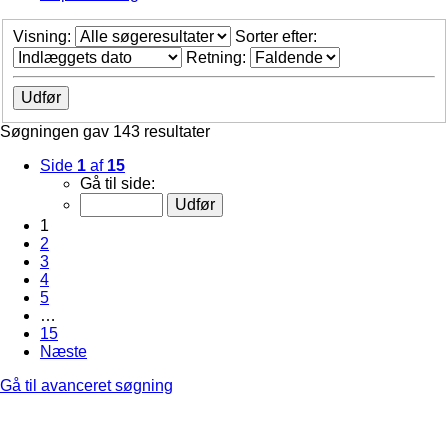
Visning:
Sorter efter:
Retning:
Søgningen gav 143 resultater
Side
1
af
15
Gå til side:
1
2
3
4
5
…
15
Næste
Gå til avanceret søgning