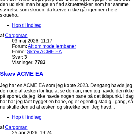
den ud skal man bruge en flad skruetrækker, som har samme
størrelse som skruen, da kærven ikke går igennem hele
skrueho...
Hop til indlæg
af
Cargoman
03 maj 2026, 11:17
Forum:
Alt om modeljernbaner
Emne:
Skæv ACME EA
Svar:
3
Visninger:
7783
Skæv ACME EA
Jeg har en ACME EA som jeg købte 2023. Dengang havde jeg
den ude af æsken for lige at se den an, men jeg havde den ikke
på sporet, da jeg ikke havde nogen bane på det tidspunkt. I dag
har har jeg fået bygget en bane, og er egentlig stadig i gang, så
nu skulle den ud af æsken og strække ben. Jeg havd...
Hop til indlæg
af
Cargoman
25 apr 2026, 19:24