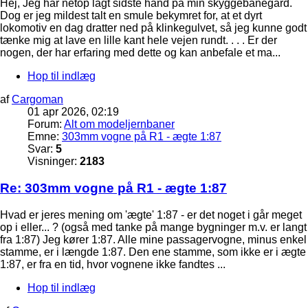
Hej, Jeg har netop lagt sidste hånd på min skyggebanegård.
Dog er jeg mildest talt en smule bekymret for, at et dyrt
lokomotiv en dag dratter ned på klinkegulvet, så jeg kunne godt
tænke mig at lave en lille kant hele vejen rundt. . . . Er der
nogen, der har erfaring med dette og kan anbefale et ma...
Hop til indlæg
af
Cargoman
01 apr 2026, 02:19
Forum:
Alt om modeljernbaner
Emne:
303mm vogne på R1 - ægte 1:87
Svar:
5
Visninger:
2183
Re: 303mm vogne på R1 - ægte 1:87
Hvad er jeres mening om 'ægte' 1:87 - er det noget i går meget
op i eller... ? (også med tanke på mange bygninger m.v. er langt
fra 1:87) Jeg kører 1:87. Alle mine passagervogne, minus enkel
stamme, er i længde 1:87. Den ene stamme, som ikke er i ægte
1:87, er fra en tid, hvor vognene ikke fandtes ...
Hop til indlæg