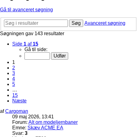
Gå til avanceret søgning
Søg
Avanceret søgning
Søgningen gav 143 resultater
Side
1
af
15
Gå til side:
1
2
3
4
5
…
15
Næste
af
Cargoman
09 maj 2026, 13:41
Forum:
Alt om modeljernbaner
Emne:
Skæv ACME EA
Svar:
3