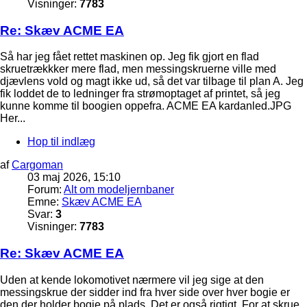
Visninger:
7783
Re: Skæv ACME EA
Så har jeg fået rettet maskinen op. Jeg fik gjort en flad
skruetrækkker mere flad, men messingskruerne ville med
djævlens vold og magt ikke ud, så det var tilbage til plan A. Jeg
fik loddet de to ledninger fra strømoptaget af printet, så jeg
kunne komme til boogien oppefra. ACME EA kardanled.JPG
Her...
Hop til indlæg
af
Cargoman
03 maj 2026, 15:10
Forum:
Alt om modeljernbaner
Emne:
Skæv ACME EA
Svar:
3
Visninger:
7783
Re: Skæv ACME EA
Uden at kende lokomotivet nærmere vil jeg sige at den
messingskrue der sidder ind fra hver side over hver bogie er
den der holder bogie på plads. Det er også rigtigt. For at skrue