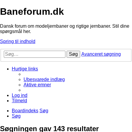
Baneforum.dk
Dansk forum om modeljernbaner og rigtige jernbaner. Stil dine
spørgsmål her.
Spring til indhold
Søg
Avanceret søgning
Hurtige links
Ubesvarede indlæg
Aktive emner
Log ind
Tilmeld
Boardindeks
Søg
Søg
Søgningen gav 143 resultater