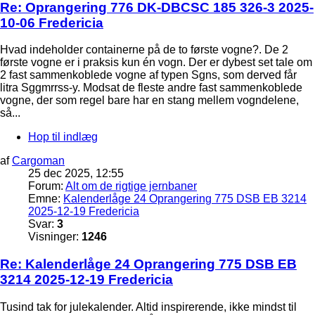
Re: Oprangering 776 DK-DBCSC 185 326-3 2025-
10-06 Fredericia
Hvad indeholder containerne på de to første vogne?. De 2
første vogne er i praksis kun én vogn. Der er dybest set tale om
2 fast sammenkoblede vogne af typen Sgns, som derved får
litra Sggmrrss-y. Modsat de fleste andre fast sammenkoblede
vogne, der som regel bare har en stang mellem vogndelene,
så...
Hop til indlæg
af
Cargoman
25 dec 2025, 12:55
Forum:
Alt om de rigtige jernbaner
Emne:
Kalenderlåge 24 Oprangering 775 DSB EB 3214
2025-12-19 Fredericia
Svar:
3
Visninger:
1246
Re: Kalenderlåge 24 Oprangering 775 DSB EB
3214 2025-12-19 Fredericia
Tusind tak for julekalender. Altid inspirerende, ikke mindst til