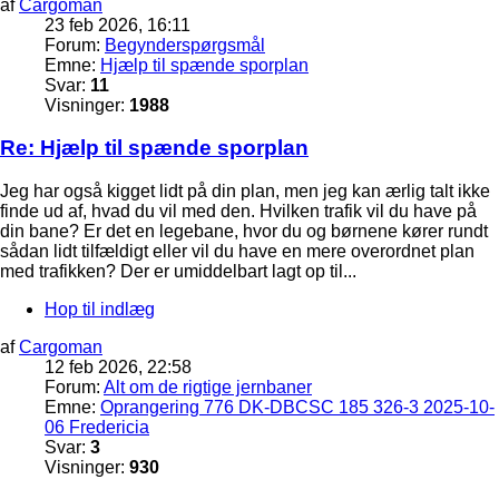
af
Cargoman
23 feb 2026, 16:11
Forum:
Begynderspørgsmål
Emne:
Hjælp til spænde sporplan
Svar:
11
Visninger:
1988
Re: Hjælp til spænde sporplan
Jeg har også kigget lidt på din plan, men jeg kan ærlig talt ikke
finde ud af, hvad du vil med den. Hvilken trafik vil du have på
din bane? Er det en legebane, hvor du og børnene kører rundt
sådan lidt tilfældigt eller vil du have en mere overordnet plan
med trafikken? Der er umiddelbart lagt op til...
Hop til indlæg
af
Cargoman
12 feb 2026, 22:58
Forum:
Alt om de rigtige jernbaner
Emne:
Oprangering 776 DK-DBCSC 185 326-3 2025-10-
06 Fredericia
Svar:
3
Visninger:
930