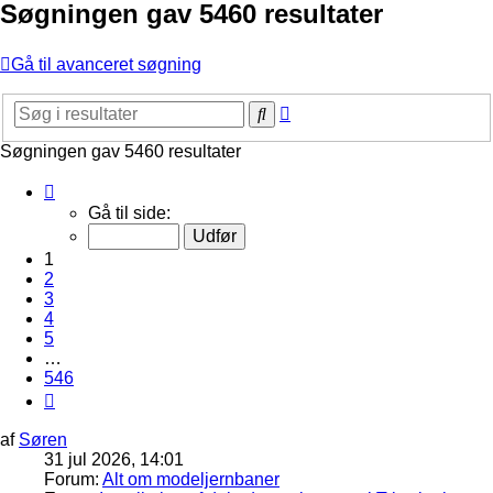
Søgningen gav 5460 resultater
Gå til avanceret søgning
Avanceret
Søg
søgning
Søgningen gav 5460 resultater
Side
1
Gå til side:
af
546
1
2
3
4
5
…
546
Næste
af
Søren
31 jul 2026, 14:01
Forum:
Alt om modeljernbaner