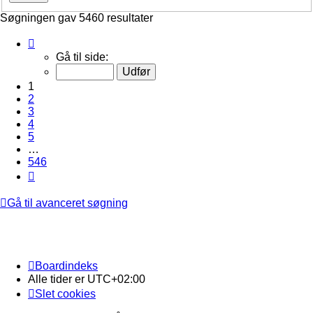
Søgningen gav 5460 resultater
Side
1
Gå til side:
af
546
1
2
3
4
5
…
546
Næste
Gå til avanceret søgning
Boardindeks
Alle tider er
UTC+02:00
Slet cookies