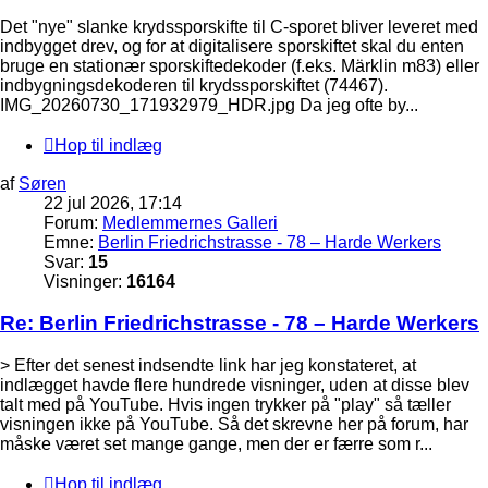
Det "nye" slanke krydssporskifte til C-sporet bliver leveret med
indbygget drev, og for at digitalisere sporskiftet skal du enten
bruge en stationær sporskiftedekoder (f.eks. Märklin m83) eller
indbygningsdekoderen til krydssporskiftet (74467).
IMG_20260730_171932979_HDR.jpg Da jeg ofte by...
Hop til indlæg
af
Søren
22 jul 2026, 17:14
Forum:
Medlemmernes Galleri
Emne:
Berlin Friedrichstrasse - 78 – Harde Werkers
Svar:
15
Visninger:
16164
Re: Berlin Friedrichstrasse - 78 – Harde Werkers
> Efter det senest indsendte link har jeg konstateret, at
indlægget havde flere hundrede visninger, uden at disse blev
talt med på YouTube. Hvis ingen trykker på "play" så tæller
visningen ikke på YouTube. Så det skrevne her på forum, har
måske været set mange gange, men der er færre som r...
Hop til indlæg