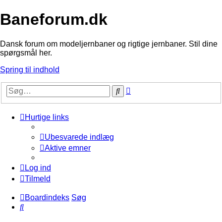
Baneforum.dk
Dansk forum om modeljernbaner og rigtige jernbaner. Stil dine
spørgsmål her.
Spring til indhold
Avanceret
Søg
søgning
Hurtige links
Ubesvarede indlæg
Aktive emner
Log ind
Tilmeld
Boardindeks
Søg
Søg