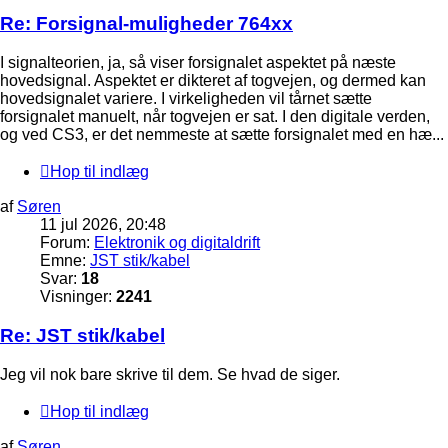
Re: Forsignal-muligheder 764xx
I signalteorien, ja, så viser forsignalet aspektet på næste
hovedsignal. Aspektet er dikteret af togvejen, og dermed kan
hovedsignalet variere. I virkeligheden vil tårnet sætte
forsignalet manuelt, når togvejen er sat. I den digitale verden,
og ved CS3, er det nemmeste at sætte forsignalet med en hæ...
Hop til indlæg
af
Søren
11 jul 2026, 20:48
Forum:
Elektronik og digitaldrift
Emne:
JST stik/kabel
Svar:
18
Visninger:
2241
Re: JST stik/kabel
Jeg vil nok bare skrive til dem. Se hvad de siger.
Hop til indlæg
af
Søren