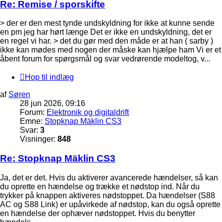
Re: Remise / sporskifte
> der er den mest tynde undskyldning for ikke at kunne sende
en pm jeg har hørt længe Det er ikke en undskyldning, det er
en regel vi har. > det du gør med den måde er at han ( sarby )
ikke kan mødes med nogen der måske kan hjælpe ham Vi er et
åbent forum for spørgsmål og svar vedrørende modeltog, v...
Hop til indlæg
af
Søren
28 jun 2026, 09:16
Forum:
Elektronik og digitaldrift
Emne:
Stopknap Mäklin CS3
Svar:
3
Visninger:
848
Re: Stopknap Mäklin CS3
Ja, det er det. Hvis du aktiverer avancerede hændelser, så kan
du oprette en hændelse og trække et nødstop ind. Når du
trykker på knappen aktiveres nødstoppet. Da hændelser (S88
AC og S88 Link) er upåvirkede af nødstop, kan du også oprette
en hændelse der ophæver nødstoppet. Hvis du benytter