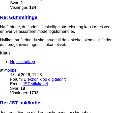
Svar:
2
Visninger:
134
Re: Gummiringe
Hæfteringe, de findes i forskellige størrelser og kan købes ved
enhver velassorteret modeltogsforhandler.
Hvilken hæftering du skal bruge til det enkelte lokomotiv, finder
du i brugsanvisningen til lokomotivet.
Klaus
Hop til indlæg
af
moppe
13 jul 2026, 11:23
Forum:
Elektronik og digitaldrift
Emne:
JST stik/kabel
Svar:
18
Visninger:
1732
Re: JST stik/kabel
Jeg roder lige nu med en epokemodeller skinnebus.