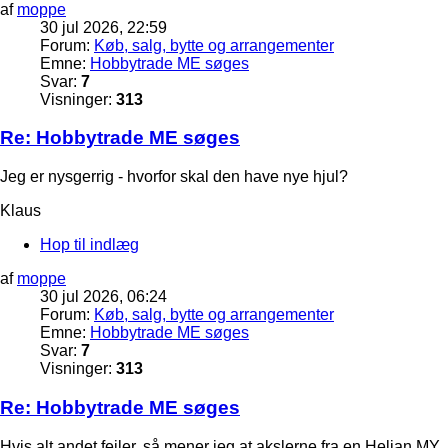
af
moppe
30 jul 2026, 22:59
Forum:
Køb, salg, bytte og arrangementer
Emne:
Hobbytrade ME søges
Svar:
7
Visninger:
313
Re: Hobbytrade ME søges
Jeg er nysgerrig - hvorfor skal den have nye hjul?
Klaus
Hop til indlæg
af
moppe
30 jul 2026, 06:24
Forum:
Køb, salg, bytte og arrangementer
Emne:
Hobbytrade ME søges
Svar:
7
Visninger:
313
Re: Hobbytrade ME søges
Hvis alt andet fejler, så mener jeg at akslerne fra en Heljan MY