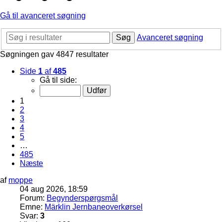
Gå til avanceret søgning
Søg
Avanceret søgning
Søgningen gav 4847 resultater
Side
1
af
485
Gå til side:
1
2
3
4
5
…
485
Næste
af
moppe
04 aug 2026, 18:59
Forum:
Begynderspørgsmål
Emne:
Märklin Jernbaneoverkørsel
Svar:
3