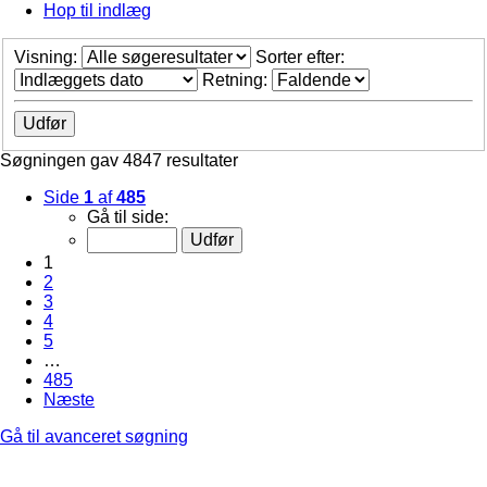
Hop til indlæg
Visning:
Sorter efter:
Retning:
Søgningen gav 4847 resultater
Side
1
af
485
Gå til side:
1
2
3
4
5
…
485
Næste
Gå til avanceret søgning