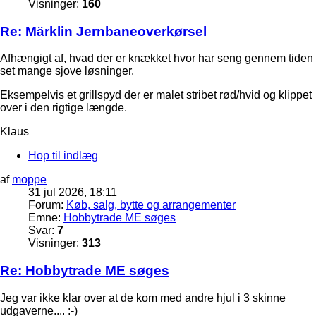
Visninger:
160
Re: Märklin Jernbaneoverkørsel
Afhængigt af, hvad der er knækket hvor har seng gennem tiden
set mange sjove løsninger.
Eksempelvis et grillspyd der er malet stribet rød/hvid og klippet
over i den rigtige længde.
Klaus
Hop til indlæg
af
moppe
31 jul 2026, 18:11
Forum:
Køb, salg, bytte og arrangementer
Emne:
Hobbytrade ME søges
Svar:
7
Visninger:
313
Re: Hobbytrade ME søges
Jeg var ikke klar over at de kom med andre hjul i 3 skinne
udgaverne.... :-)