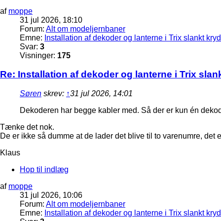
af
moppe
31 jul 2026, 18:10
Forum:
Alt om modeljernbaner
Emne:
Installation af dekoder og lanterne i Trix slankt kry
Svar:
3
Visninger:
175
Re: Installation af dekoder og lanterne i Trix sla
Søren
skrev:
↑
31 jul 2026, 14:01
Dekoderen har begge kabler med. Så der er kun én dekod
Tænke det nok.
De er ikke så dumme at de lader det blive til to varenumre, det er 
Klaus
Hop til indlæg
af
moppe
31 jul 2026, 10:06
Forum:
Alt om modeljernbaner
Emne:
Installation af dekoder og lanterne i Trix slankt kry