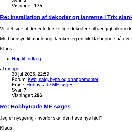
Svar:
3
Visninger:
175
Re: Installation af dekoder og lanterne i Trix sla
Vil det sige at der er to forskellige dekodere afhængigt afkom det
Med hensyn til montering, tænker jeg en tyk klæbepude på ove
Klaus
Hop til indlæg
af
moppe
30 jul 2026, 22:59
Forum:
Køb, salg, bytte og arrangementer
Emne:
Hobbytrade ME søges
Svar:
7
Visninger:
296
Re: Hobbytrade ME søges
Jeg er nysgerrig - hvorfor skal den have nye hjul?
Klaus