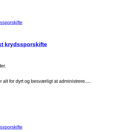
dssporskifte
nkt krydssporskifte
er.
alt for dyrt og besværligt at administrere.....
dssporskifte