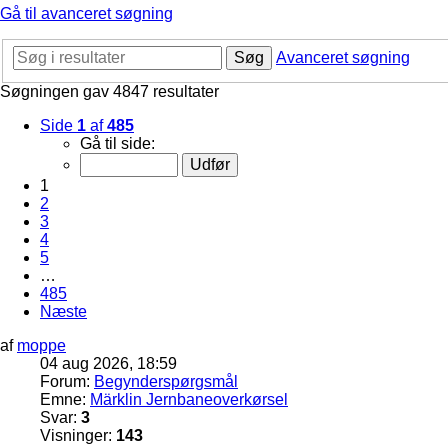
Gå til avanceret søgning
Søg
Avanceret søgning
Søgningen gav 4847 resultater
Side
1
af
485
Gå til side:
1
2
3
4
5
…
485
Næste
af
moppe
04 aug 2026, 18:59
Forum:
Begynderspørgsmål
Emne:
Märklin Jernbaneoverkørsel
Svar:
3
Visninger:
143