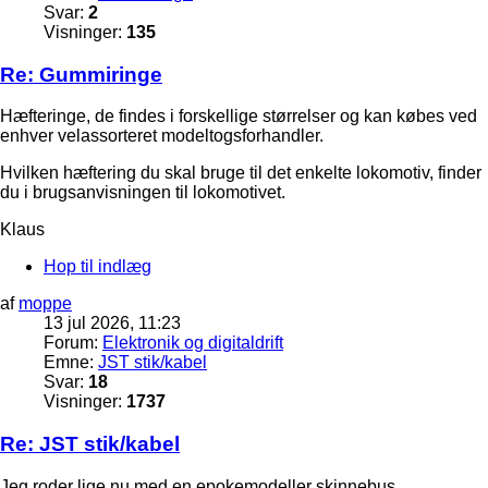
Svar:
2
Visninger:
135
Re: Gummiringe
Hæfteringe, de findes i forskellige størrelser og kan købes ved
enhver velassorteret modeltogsforhandler.
Hvilken hæftering du skal bruge til det enkelte lokomotiv, finder
du i brugsanvisningen til lokomotivet.
Klaus
Hop til indlæg
af
moppe
13 jul 2026, 11:23
Forum:
Elektronik og digitaldrift
Emne:
JST stik/kabel
Svar:
18
Visninger:
1737
Re: JST stik/kabel
Jeg roder lige nu med en epokemodeller skinnebus.