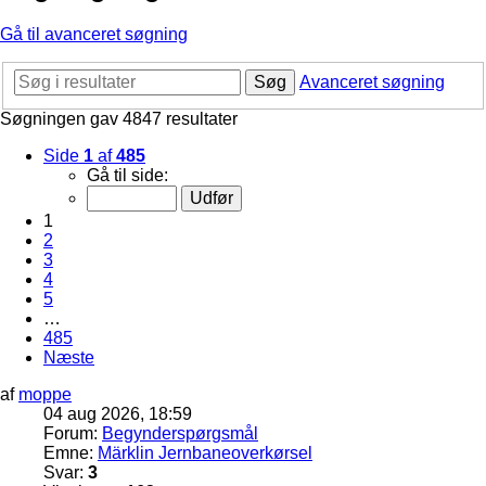
Gå til avanceret søgning
Søg
Avanceret søgning
Søgningen gav 4847 resultater
Side
1
af
485
Gå til side:
1
2
3
4
5
…
485
Næste
af
moppe
04 aug 2026, 18:59
Forum:
Begynderspørgsmål
Emne:
Märklin Jernbaneoverkørsel
Svar:
3