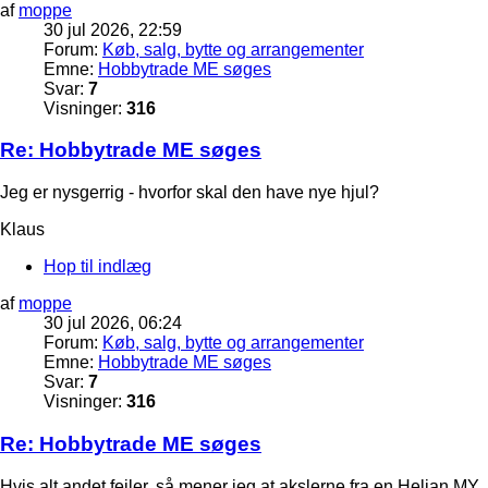
af
moppe
30 jul 2026, 22:59
Forum:
Køb, salg, bytte og arrangementer
Emne:
Hobbytrade ME søges
Svar:
7
Visninger:
316
Re: Hobbytrade ME søges
Jeg er nysgerrig - hvorfor skal den have nye hjul?
Klaus
Hop til indlæg
af
moppe
30 jul 2026, 06:24
Forum:
Køb, salg, bytte og arrangementer
Emne:
Hobbytrade ME søges
Svar:
7
Visninger:
316
Re: Hobbytrade ME søges
Hvis alt andet fejler, så mener jeg at akslerne fra en Heljan MY