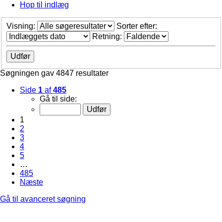
Hop til indlæg
Visning:
Sorter efter:
Retning:
Søgningen gav 4847 resultater
Side
1
af
485
Gå til side:
1
2
3
4
5
…
485
Næste
Gå til avanceret søgning