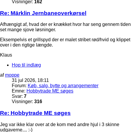
Visninger:
162
Re: Märklin Jernbaneoverkørsel
Afhængigt af, hvad der er knækket hvor har seng gennem tiden
set mange sjove løsninger.
Eksempelvis et grillspyd der er malet stribet rød/hvid og klippet
over i den rigtige længde.
Klaus
Hop til indlæg
af
moppe
31 jul 2026, 18:11
Forum:
Køb, salg, bytte og arrangementer
Emne:
Hobbytrade ME søges
Svar:
7
Visninger:
316
Re: Hobbytrade ME søges
Jeg var ikke klar over at de kom med andre hjul i 3 skinne
udgaverne.... :-)