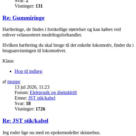
Svar:
2
Visninger:
131
Re: Gummiringe
Hæfteringe, de findes i forskellige størrelser og kan købes ved
enhver velassorteret modeltogsforhandler.
Hvilken hæftering du skal bruge til det enkelte lokomotiv, finder du i
brugsanvisningen til lokomotivet.
Klaus
Hop til indlæg
af
moppe
13 jul 2026, 11:23
Forum:
Elektronik og digitaldrift
Emne:
JST stik/kabel
Svar:
18
Visninger:
1726
Re: JST stik/kabel
Jeg roder lige nu med en epokemodeller skinnebus.