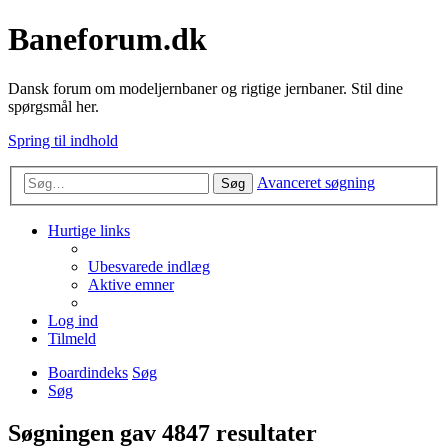
Baneforum.dk
Dansk forum om modeljernbaner og rigtige jernbaner. Stil dine
spørgsmål her.
Spring til indhold
Avanceret søgning
Søg
Hurtige links
Ubesvarede indlæg
Aktive emner
Log ind
Tilmeld
Boardindeks
Søg
Søg
Søgningen gav 4847 resultater