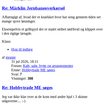
Re: Märklin Jernbaneoverkørsel
Afhængigt af, hvad der er knækket hvor har seng gennem tiden set
mange sjove løsninger.
Eksempelvis et grillspyd der er malet stribet rød/hvid og klippet over
i den rigtige længde.
Klaus
Hop til indlæg
af
moppe
31 jul 2026, 18:11
Forum:
Køb, salg, bytte og arrangementer
Emne:
Hobbytrade ME søges
Svar:
7
Visninger:
308
Re: Hobbytrade ME søges
Jeg var ikke klar over at de kom med andre hjul i 3 skinne
udgaverne.... :-)