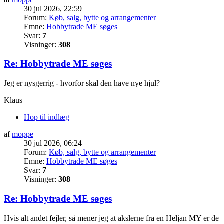
30 jul 2026, 22:59
Forum:
Køb, salg, bytte og arrangementer
Emne:
Hobbytrade ME søges
Svar:
7
Visninger:
308
Re: Hobbytrade ME søges
Jeg er nysgerrig - hvorfor skal den have nye hjul?
Klaus
Hop til indlæg
af
moppe
30 jul 2026, 06:24
Forum:
Køb, salg, bytte og arrangementer
Emne:
Hobbytrade ME søges
Svar:
7
Visninger:
308
Re: Hobbytrade ME søges
Hvis alt andet fejler, så mener jeg at akslerne fra en Heljan MY er de