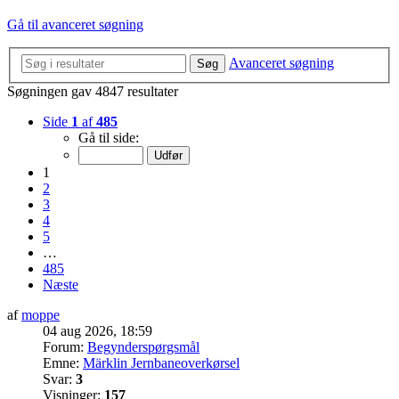
Gå til avanceret søgning
Avanceret søgning
Søg
Søgningen gav 4847 resultater
Side
1
af
485
Gå til side:
1
2
3
4
5
…
485
Næste
af
moppe
04 aug 2026, 18:59
Forum:
Begynderspørgsmål
Emne:
Märklin Jernbaneoverkørsel
Svar:
3
Visninger:
157