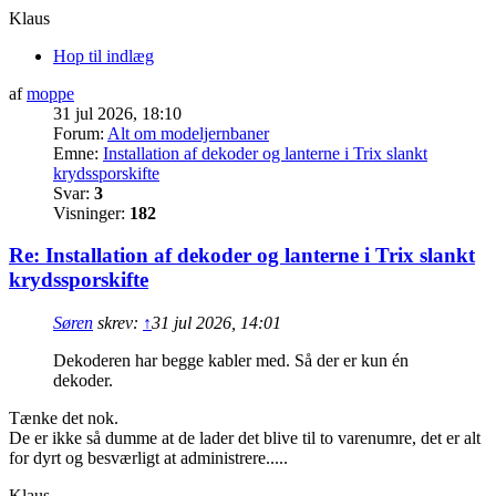
Klaus
Hop til indlæg
af
moppe
31 jul 2026, 18:10
Forum:
Alt om modeljernbaner
Emne:
Installation af dekoder og lanterne i Trix slankt
krydssporskifte
Svar:
3
Visninger:
182
Re: Installation af dekoder og lanterne i Trix slankt
krydssporskifte
Søren
skrev:
↑
31 jul 2026, 14:01
Dekoderen har begge kabler med. Så der er kun én
dekoder.
Tænke det nok.
De er ikke så dumme at de lader det blive til to varenumre, det er alt
for dyrt og besværligt at administrere.....
Klaus