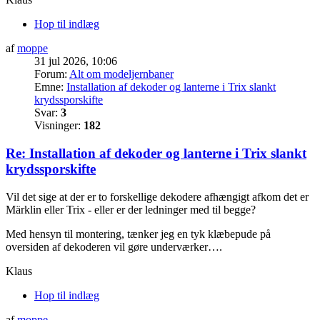
Hop til indlæg
af
moppe
31 jul 2026, 10:06
Forum:
Alt om modeljernbaner
Emne:
Installation af dekoder og lanterne i Trix slankt
krydssporskifte
Svar:
3
Visninger:
182
Re: Installation af dekoder og lanterne i Trix slankt
krydssporskifte
Vil det sige at der er to forskellige dekodere afhængigt afkom det er
Märklin eller Trix - eller er der ledninger med til begge?
Med hensyn til montering, tænker jeg en tyk klæbepude på
oversiden af dekoderen vil gøre underværker….
Klaus
Hop til indlæg
af
moppe