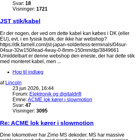
Svar:
18
Visninger:
1721
JST stik/kabel
Er der nogen, der ved om dette kabel kan købes i DK (eller
EU), evt. i en fysisk butik, der ikke har webshop?
https://dk.farnell.com/jst-japan-solderless-terminals/04sur-
04sur-32w150/lead-4way-0-8mm-150mm/dp/3849661
Umiddelbart er denne webshop den eneste, der har dette stik
med monteret kabel, men ...
Hop til indlæg
af
Lincoln
23 jun 2026, 16:44
Forum:
Elektronik og digitaldrift
Emne:
ACME lok kører i slowmotion
Svar:
47
Visninger:
3095
Re: ACME lok kører i slowmotion
Dine lokomotiver har Zimo MS dekoder. MS har massive