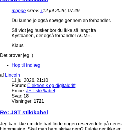
moppe
skrev:
↑
12 jul 2026, 07:49
Du kunne jo også spørge gennem en forhandler.
Så vidt jeg husker bor du ikke så langt fra
Kystbanen, der også forhandler ACME.
Klaus
Det prøver jeg :)
Hop til indlæg
af
Lincoln
11 jul 2026, 21:10
Forum:
Elektronik og digitaldrift
Emne:
JST stik/kabel
Svar:
18
Visninger:
1721
Re: JST stik/kabel
Jeg kan ikke umiddelbart finde nogen reservedele på deres
hjemmeside. Skal man bare skrive dem? Fulgte der ikke en