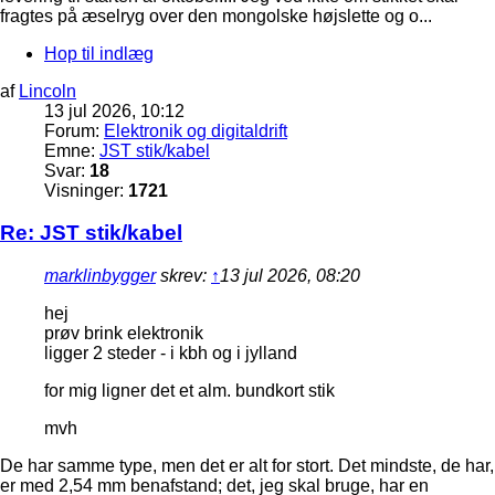
fragtes på æselryg over den mongolske højslette og o...
Hop til indlæg
af
Lincoln
13 jul 2026, 10:12
Forum:
Elektronik og digitaldrift
Emne:
JST stik/kabel
Svar:
18
Visninger:
1721
Re: JST stik/kabel
marklinbygger
skrev:
↑
13 jul 2026, 08:20
hej
prøv brink elektronik
ligger 2 steder - i kbh og i jylland
for mig ligner det et alm. bundkort stik
mvh
De har samme type, men det er alt for stort. Det mindste, de har,
er med 2,54 mm benafstand; det, jeg skal bruge, har en