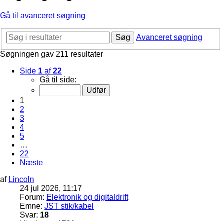
Gå til avanceret søgning
Søg
Avanceret søgning
Søgningen gav 211 resultater
Side
1
af
22
Gå til side:
1
2
3
4
5
…
22
Næste
af
Lincoln
24 jul 2026, 11:17
Forum:
Elektronik og digitaldrift
Emne:
JST stik/kabel
Svar:
18