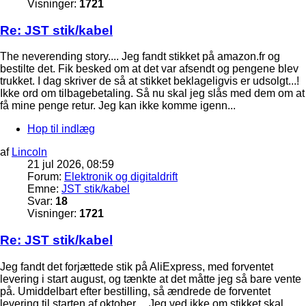
Visninger:
1721
Re: JST stik/kabel
The neverending story.... Jeg fandt stikket på amazon.fr og
bestilte det. Fik besked om at det var afsendt og pengene blev
trukket. I dag skriver de så at stikket beklageligvis er udsolgt...!
Ikke ord om tilbagebetaling. Så nu skal jeg slås med dem om at
få mine penge retur. Jeg kan ikke komme igenn...
Hop til indlæg
af
Lincoln
21 jul 2026, 08:59
Forum:
Elektronik og digitaldrift
Emne:
JST stik/kabel
Svar:
18
Visninger:
1721
Re: JST stik/kabel
Jeg fandt det forjættede stik på AliExpress, med forventet
levering i start august, og tænkte at det måtte jeg så bare vente
på. Umiddelbart efter bestilling, så ændrede de forventet
levering til starten af oktober.... Jeg ved ikke om stikket skal