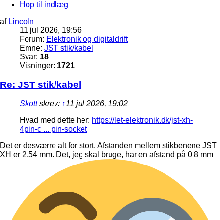
Hop til indlæg
af
Lincoln
11 jul 2026, 19:56
Forum:
Elektronik og digitaldrift
Emne:
JST stik/kabel
Svar:
18
Visninger:
1721
Re: JST stik/kabel
Skott
skrev:
↑
11 jul 2026, 19:02
Hvad med dette her:
https://let-elektronik.dk/jst-xh-
4pin-c ... pin-socket
Det er desværre alt for stort. Afstanden mellem stikbenene JST
XH er 2,54 mm. Det, jeg skal bruge, har en afstand på 0,8 mm