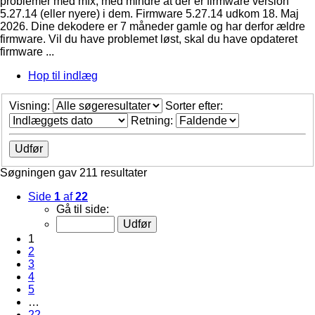
problemer med mfx, med mindre at der er firmware version
5.27.14 (eller nyere) i dem. Firmware 5.27.14 udkom 18. Maj
2026. Dine dekodere er 7 måneder gamle og har derfor ældre
firmware. Vil du have problemet løst, skal du have opdateret
firmware ...
Hop til indlæg
Visning:
Sorter efter:
Retning:
Søgningen gav 211 resultater
Side
1
af
22
Gå til side:
1
2
3
4
5
…
22