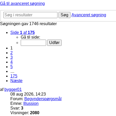
Gå til avanceret søgning
Søg
Avanceret søgning
Søgningen gav 1746 resultater
Side
1
af
175
Gå til side:
1
2
3
4
5
…
175
Næste
af
bygger01
08 aug 2026, 14:23
Forum:
Begynderspørgsmål
Emne:
Illussion
Svar:
3
Visninger:
2080