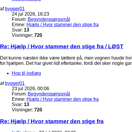
af
bygger01
24 jul 2026, 16:23
Forum:
Begynderspørgsmål
Emne:
Hjælp / Hvor stammer den stige fra
Svar:
13
Visninger:
720
Re: Hjælp / Hvor stammer den stige fra / LØST
Det kunne næsten ikke være tættere på, men vognen havde hvide t
for hjælpen. Det har givet lidt eftertanke, fordi det sker nogle g
Hop til indlæg
af
bygger01
23 jul 2026, 00:06
Forum:
Begynderspørgsmål
Emne:
Hjælp / Hvor stammer den stige fra
Svar:
13
Visninger:
720
Re: Hjælp / Hvor stammer den stige fra