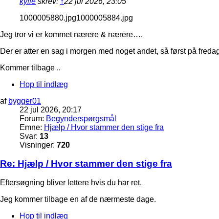
kylle
skrev:
↑
22 jul 2026, 23:05
1000005880.jpg1000005884.jpg
Jeg tror vi er kommet nærere & nærere….
Der er atter en sag i morgen med noget andet, så først på fred
Kommer tilbage ..
Hop til indlæg
af
bygger01
22 jul 2026, 20:17
Forum:
Begynderspørgsmål
Emne:
Hjælp / Hvor stammer den stige fra
Svar:
13
Visninger:
720
Re: Hjælp / Hvor stammer den stige fra
Eftersøgning bliver lettere hvis du har ret.
Jeg kommer tilbage en af de nærmeste dage.
Hop til indlæg