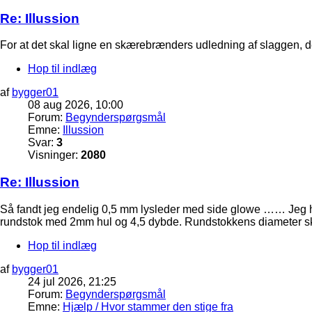
Re: Illussion
For at det skal ligne en skærebrænders udledning af slaggen, der o
Hop til indlæg
af
bygger01
08 aug 2026, 10:00
Forum:
Begynderspørgsmål
Emne:
Illussion
Svar:
3
Visninger:
2080
Re: Illussion
Så fandt jeg endelig 0,5 mm lysleder med side glowe …… Jeg ha
rundstok med 2mm hul og 4,5 dybde. Rundstokkens diameter ska
Hop til indlæg
af
bygger01
24 jul 2026, 21:25
Forum:
Begynderspørgsmål
Emne:
Hjælp / Hvor stammer den stige fra