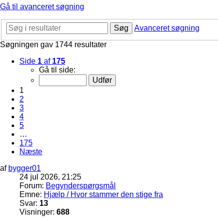
Gå til avanceret søgning
Søg
Avanceret søgning
Søgningen gav 1744 resultater
Side
1
af
175
Gå til side:
1
2
3
4
5
…
175
Næste
af
bygger01
24 jul 2026, 21:25
Forum:
Begynderspørgsmål
Emne:
Hjælp / Hvor stammer den stige fra
Svar:
13
Visninger:
688