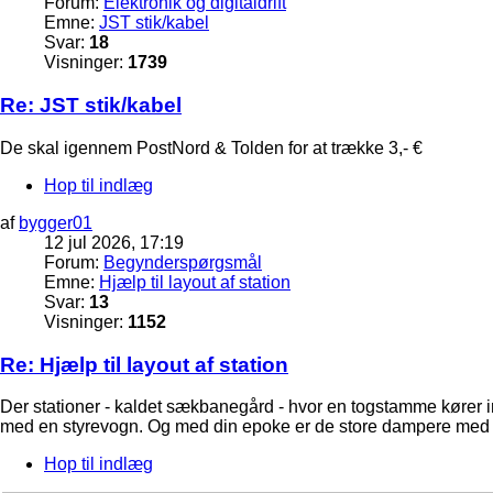
Forum:
Elektronik og digitaldrift
Emne:
JST stik/kabel
Svar:
18
Visninger:
1739
Re: JST stik/kabel
De skal igennem PostNord & Tolden for at trække 3,- €
Hop til indlæg
af
bygger01
12 jul 2026, 17:19
Forum:
Begynderspørgsmål
Emne:
Hjælp til layout af station
Svar:
13
Visninger:
1152
Re: Hjælp til layout af station
Der stationer - kaldet sækbanegård - hvor en togstamme kører i
med en styrevogn. Og med din epoke er de store dampere med tend
Hop til indlæg