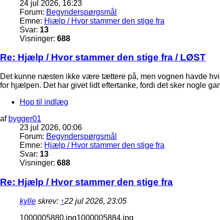
24 jul 2026, 16:23
Forum:
Begynderspørgsmål
Emne:
Hjælp / Hvor stammer den stige fra
Svar:
13
Visninger:
688
Re: Hjælp / Hvor stammer den stige fra / LØST
Det kunne næsten ikke være tættere på, men vognen havde hvide t
for hjælpen. Det har givet lidt eftertanke, fordi det sker nogle g
Hop til indlæg
af
bygger01
23 jul 2026, 00:06
Forum:
Begynderspørgsmål
Emne:
Hjælp / Hvor stammer den stige fra
Svar:
13
Visninger:
688
Re: Hjælp / Hvor stammer den stige fra
kylle
skrev:
↑
22 jul 2026, 23:05
1000005880.jpg1000005884.jpg