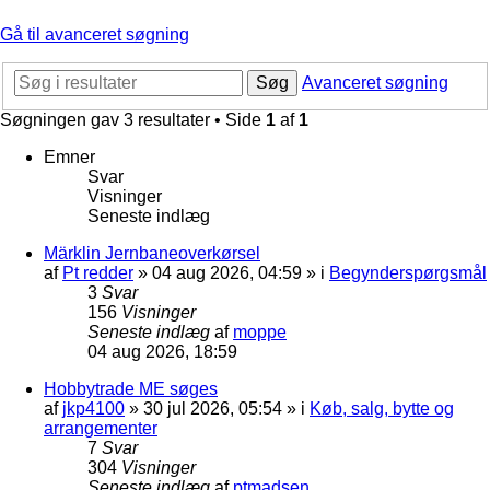
Gå til avanceret søgning
Søg
Avanceret søgning
Søgningen gav 3 resultater • Side
1
af
1
Emner
Svar
Visninger
Seneste indlæg
Märklin Jernbaneoverkørsel
af
Pt redder
»
04 aug 2026, 04:59
» i
Begynderspørgsmål
3
Svar
156
Visninger
Seneste indlæg
af
moppe
04 aug 2026, 18:59
Hobbytrade ME søges
af
jkp4100
»
30 jul 2026, 05:54
» i
Køb, salg, bytte og
arrangementer
7
Svar
304
Visninger
Seneste indlæg
af
ptmadsen