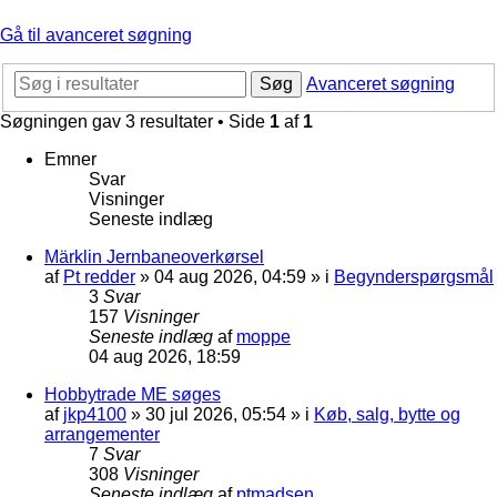
Gå til avanceret søgning
Søg
Avanceret søgning
Søgningen gav 3 resultater • Side
1
af
1
Emner
Svar
Visninger
Seneste indlæg
Märklin Jernbaneoverkørsel
af
Pt redder
»
04 aug 2026, 04:59
» i
Begynderspørgsmål
3
Svar
157
Visninger
Seneste indlæg
af
moppe
04 aug 2026, 18:59
Hobbytrade ME søges
af
jkp4100
»
30 jul 2026, 05:54
» i
Køb, salg, bytte og
arrangementer
7
Svar
308
Visninger
Seneste indlæg
af
ptmadsen