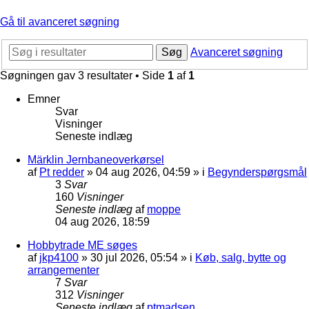
Gå til avanceret søgning
Søg
Avanceret søgning
Søgningen gav 3 resultater • Side
1
af
1
Emner
Svar
Visninger
Seneste indlæg
Märklin Jernbaneoverkørsel
af
Pt redder
»
04 aug 2026, 04:59
» i
Begynderspørgsmål
3
Svar
160
Visninger
Seneste indlæg
af
moppe
04 aug 2026, 18:59
Hobbytrade ME søges
af
jkp4100
»
30 jul 2026, 05:54
» i
Køb, salg, bytte og
arrangementer
7
Svar
312
Visninger
Seneste indlæg
af
ptmadsen