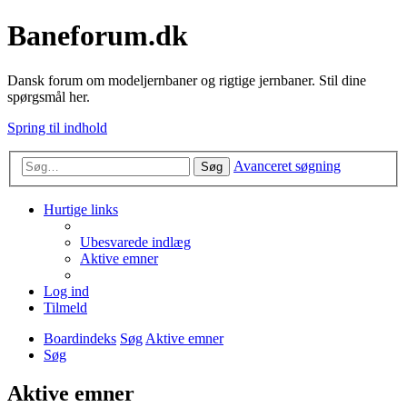
Baneforum.dk
Dansk forum om modeljernbaner og rigtige jernbaner. Stil dine
spørgsmål her.
Spring til indhold
Avanceret søgning
Søg
Hurtige links
Ubesvarede indlæg
Aktive emner
Log ind
Tilmeld
Boardindeks
Søg
Aktive emner
Søg
Aktive emner