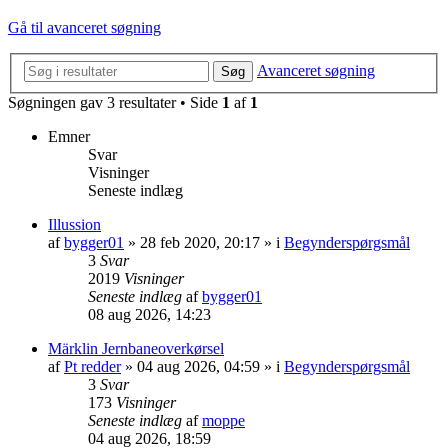
Gå til avanceret søgning
Avanceret søgning
Søg
Søgningen gav 3 resultater • Side
1
af
1
Emner
Svar
Visninger
Seneste indlæg
Illussion
af
bygger01
»
28 feb 2020, 20:17
» i
Begynderspørgsmål
3
Svar
2019
Visninger
Seneste indlæg
af
bygger01
08 aug 2026, 14:23
Märklin Jernbaneoverkørsel
af
Pt redder
»
04 aug 2026, 04:59
» i
Begynderspørgsmål
3
Svar
173
Visninger
Seneste indlæg
af
moppe
04 aug 2026, 18:59