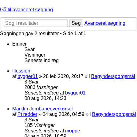
Gå til avanceret søgning
Søg
Avanceret søgning
Søgningen gav 2 resultater • Side
1
af
1
Emner
Svar
Visninger
Seneste indlæg
Illussion
af
bygger01
»
28 feb 2020, 20:17
» i
Begynderspørgsmål
3
Svar
2083
Visninger
Seneste indlæg
af
bygger01
08 aug 2026, 14:23
Märklin Jernbaneoverkørsel
af
Pt redder
»
04 aug 2026, 04:59
» i
Begynderspørgsmål
3
Svar
185
Visninger
Seneste indlæg
af
moppe
04 aug 2026, 18:59