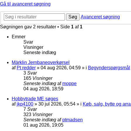
Gå til avanceret søgning
Søg
Avanceret søgning
Søgningen gav 2 resultater • Side
1
af
1
Emner
Svar
Visninger
Seneste indlæg
Märklin Jernbaneoverkørsel
af
Pt redder
»
04 aug 2026, 04:59
» i
Begynderspørgsmål
3
Svar
165
Visninger
Seneste indlæg
af
moppe
04 aug 2026, 18:59
Hobbytrade ME søges
af
jkp4100
»
30 jul 2026, 05:54
» i
Køb, salg, bytte og ar
7
Svar
323
Visninger
Seneste indlæg
af
ptmadsen
01 aug 2026, 19:05