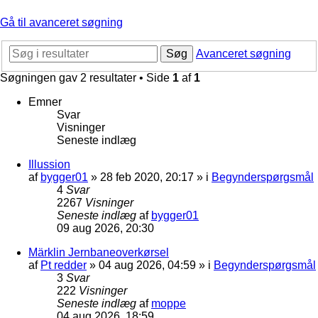
Gå til avanceret søgning
Søg
Avanceret søgning
Søgningen gav 2 resultater • Side
1
af
1
Emner
Svar
Visninger
Seneste indlæg
Illussion
af
bygger01
»
28 feb 2020, 20:17
» i
Begynderspørgsmål
4
Svar
2267
Visninger
Seneste indlæg
af
bygger01
09 aug 2026, 20:30
Märklin Jernbaneoverkørsel
af
Pt redder
»
04 aug 2026, 04:59
» i
Begynderspørgsmål
3
Svar
222
Visninger
Seneste indlæg
af
moppe
04 aug 2026, 18:59