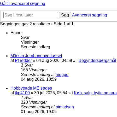
Gå til avanceret søgning
Søg
Avanceret søgning
Søgningen gav 2 resultater • Side
1
af
1
Emner
Svar
Visninger
Seneste indlæg
Märklin Jernbaneoverkørsel
af
Pt redder
»
04 aug 2026, 04:59
» i
Begynderspørgsmål
3
Svar
165
Visninger
Seneste indlæg
af
moppe
04 aug 2026, 18:59
Hobbytrade ME søges
af
jkp4100
»
30 jul 2026, 05:54
» i
Køb, salg, bytte og ar
7
Svar
320
Visninger
Seneste indlæg
af
ptmadsen
01 aug 2026, 19:05