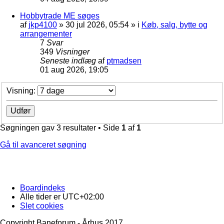
Hobbytrade ME søges
af
jkp4100
»
30 jul 2026, 05:54
» i
Køb, salg, bytte og
arrangementer
7
Svar
349
Visninger
Seneste indlæg
af
ptmadsen
01 aug 2026, 19:05
Visning:
Søgningen gav 3 resultater • Side
1
af
1
Gå til avanceret søgning
Boardindeks
Alle tider er
UTC+02:00
Slet cookies
Copyright Baneforum - Århus 2017