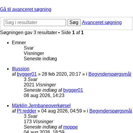
Gå til avanceret søgning
Søg
Avanceret søgning
Søgningen gav 3 resultater • Side
1
af
1
Emner
Svar
Visninger
Seneste indlæg
Illussion
af
bygger01
»
28 feb 2020, 20:17
» i
Begynderspørgsmål
3
Svar
2021
Visninger
Seneste indlæg
af
bygger01
08 aug 2026, 14:23
Märklin Jernbaneoverkørsel
af
Pt redder
»
04 aug 2026, 04:59
» i
Begynderspørgsmål
3
Svar
173
Visninger
Seneste indlæg
af
moppe
04 aug 2026, 18:59