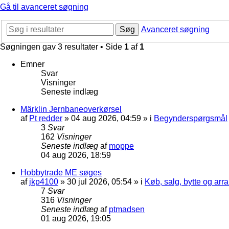
Gå til avanceret søgning
Søg
Avanceret søgning
Søgningen gav 3 resultater • Side
1
af
1
Emner
Svar
Visninger
Seneste indlæg
Märklin Jernbaneoverkørsel
af
Pt redder
»
04 aug 2026, 04:59
» i
Begynderspørgsmål
3
Svar
162
Visninger
Seneste indlæg
af
moppe
04 aug 2026, 18:59
Hobbytrade ME søges
af
jkp4100
»
30 jul 2026, 05:54
» i
Køb, salg, bytte og ar
7
Svar
316
Visninger
Seneste indlæg
af
ptmadsen
01 aug 2026, 19:05