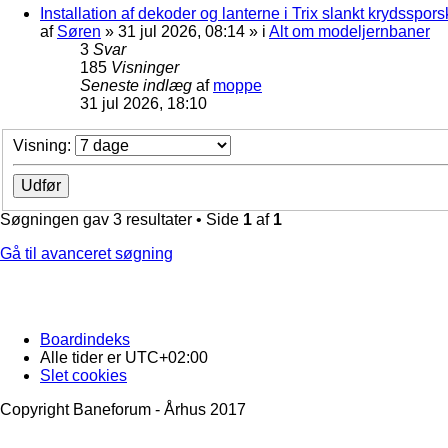
Installation af dekoder og lanterne i Trix slankt krydssporsk
af
Søren
»
31 jul 2026, 08:14
» i
Alt om modeljernbaner
3
Svar
185
Visninger
Seneste indlæg
af
moppe
31 jul 2026, 18:10
Visning:
Søgningen gav 3 resultater • Side
1
af
1
Gå til avanceret søgning
Boardindeks
Alle tider er
UTC+02:00
Slet cookies
Copyright Baneforum - Århus 2017