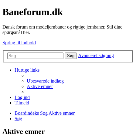
Baneforum.dk
Dansk forum om modeljernbaner og rigtige jernbaner. Stil dine
spørgsmål her.
Spring til indhold
Avanceret søgning
Søg
Hurtige links
Ubesvarede indlæg
Aktive emner
Log ind
Tilmeld
Boardindeks
Søg
Aktive emner
Søg
Aktive emner