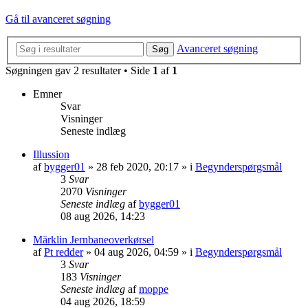
Gå til avanceret søgning
Avanceret søgning
Søg
Søgningen gav 2 resultater • Side
1
af
1
Emner
Svar
Visninger
Seneste indlæg
Illussion
af
bygger01
»
28 feb 2020, 20:17
» i
Begynderspørgsmål
3
Svar
2070
Visninger
Seneste indlæg
af
bygger01
08 aug 2026, 14:23
Märklin Jernbaneoverkørsel
af
Pt redder
»
04 aug 2026, 04:59
» i
Begynderspørgsmål
3
Svar
183
Visninger
Seneste indlæg
af
moppe
04 aug 2026, 18:59