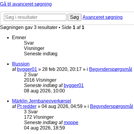
Gå til avanceret søgning
Søg
Avanceret søgning
Søgningen gav 3 resultater • Side
1
af
1
Emner
Svar
Visninger
Seneste indlæg
Illussion
af
bygger01
»
28 feb 2020, 20:17
» i
Begynderspørgsmål
2
Svar
2016
Visninger
Seneste indlæg
af
bygger01
08 aug 2026, 10:00
Märklin Jernbaneoverkørsel
af
Pt redder
»
04 aug 2026, 04:59
» i
Begynderspørgsmål
3
Svar
172
Visninger
Seneste indlæg
af
moppe
04 aug 2026, 18:59