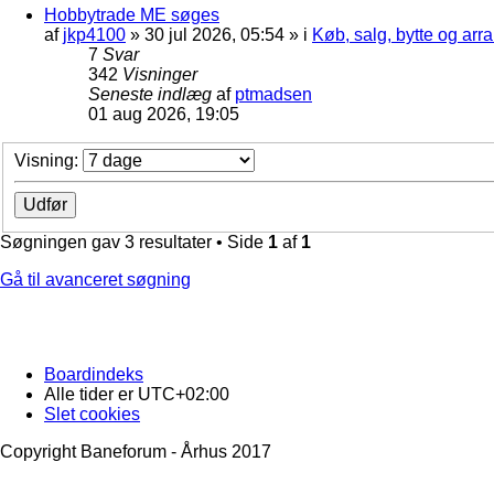
Hobbytrade ME søges
af
jkp4100
»
30 jul 2026, 05:54
» i
Køb, salg, bytte og ar
7
Svar
342
Visninger
Seneste indlæg
af
ptmadsen
01 aug 2026, 19:05
Visning:
Søgningen gav 3 resultater • Side
1
af
1
Gå til avanceret søgning
Boardindeks
Alle tider er
UTC+02:00
Slet cookies
Copyright Baneforum - Århus 2017