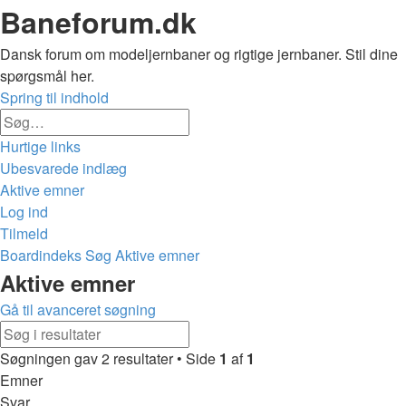
Baneforum.dk
Dansk forum om modeljernbaner og rigtige jernbaner. Stil dine
spørgsmål her.
Spring til indhold
Avanceret
Søg
søgning
Hurtige links
Ubesvarede indlæg
Aktive emner
Log ind
Tilmeld
Boardindeks
Søg
Aktive emner
Søg
Aktive emner
Gå til avanceret søgning
Avanceret
Søg
søgning
Søgningen gav 2 resultater • Side
1
af
1
Emner
Svar