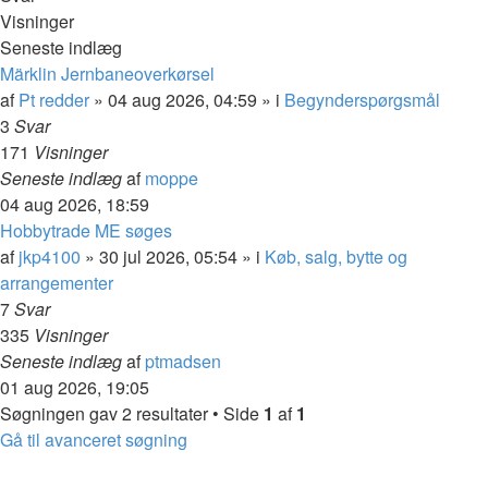
Visninger
Seneste indlæg
Märklin Jernbaneoverkørsel
af
Pt redder
»
04 aug 2026, 04:59
» i
Begynderspørgsmål
3
Svar
171
Visninger
Seneste indlæg
af
moppe
04 aug 2026, 18:59
Hobbytrade ME søges
af
jkp4100
»
30 jul 2026, 05:54
» i
Køb, salg, bytte og
arrangementer
7
Svar
335
Visninger
Seneste indlæg
af
ptmadsen
01 aug 2026, 19:05
Søgningen gav 2 resultater • Side
1
af
1
Gå til avanceret søgning