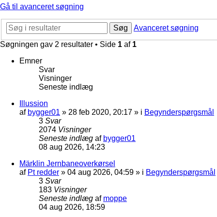
Gå til avanceret søgning
Søg
Avanceret søgning
Søgningen gav 2 resultater • Side
1
af
1
Emner
Svar
Visninger
Seneste indlæg
Illussion
af
bygger01
»
28 feb 2020, 20:17
» i
Begynderspørgsmål
3
Svar
2074
Visninger
Seneste indlæg
af
bygger01
08 aug 2026, 14:23
Märklin Jernbaneoverkørsel
af
Pt redder
»
04 aug 2026, 04:59
» i
Begynderspørgsmål
3
Svar
183
Visninger
Seneste indlæg
af
moppe
04 aug 2026, 18:59