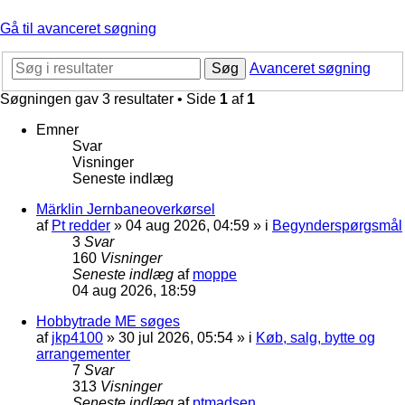
Gå til avanceret søgning
Søg
Avanceret søgning
Søgningen gav 3 resultater • Side
1
af
1
Emner
Svar
Visninger
Seneste indlæg
Märklin Jernbaneoverkørsel
af
Pt redder
»
04 aug 2026, 04:59
» i
Begynderspørgsmål
3
Svar
160
Visninger
Seneste indlæg
af
moppe
04 aug 2026, 18:59
Hobbytrade ME søges
af
jkp4100
»
30 jul 2026, 05:54
» i
Køb, salg, bytte og
arrangementer
7
Svar
313
Visninger
Seneste indlæg
af
ptmadsen