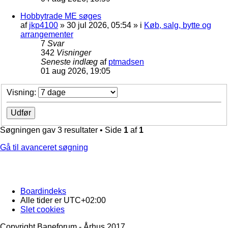
Hobbytrade ME søges
af
jkp4100
»
30 jul 2026, 05:54
» i
Køb, salg, bytte og
arrangementer
7
Svar
342
Visninger
Seneste indlæg
af
ptmadsen
01 aug 2026, 19:05
Visning:
Søgningen gav 3 resultater • Side
1
af
1
Gå til avanceret søgning
Boardindeks
Alle tider er
UTC+02:00
Slet cookies
Copyright Baneforum - Århus 2017