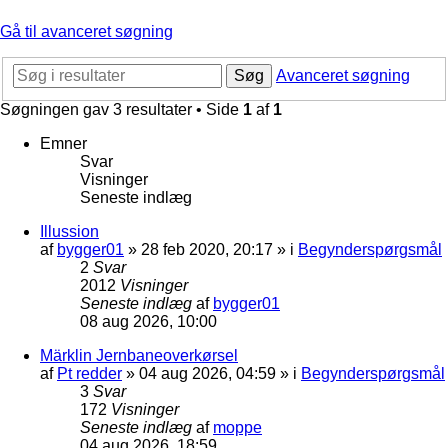
Gå til avanceret søgning
Søg
Avanceret søgning
Søgningen gav 3 resultater • Side
1
af
1
Emner
Svar
Visninger
Seneste indlæg
Illussion
af
bygger01
»
28 feb 2020, 20:17
» i
Begynderspørgsmål
2
Svar
2012
Visninger
Seneste indlæg
af
bygger01
08 aug 2026, 10:00
Märklin Jernbaneoverkørsel
af
Pt redder
»
04 aug 2026, 04:59
» i
Begynderspørgsmål
3
Svar
172
Visninger
Seneste indlæg
af
moppe
04 aug 2026, 18:59