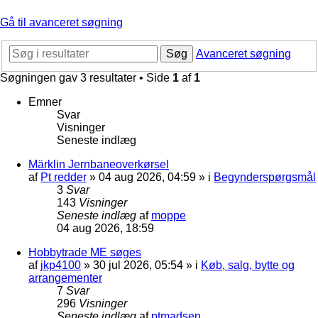
Gå til avanceret søgning
Søg
Avanceret søgning
Søgningen gav 3 resultater • Side
1
af
1
Emner
Svar
Visninger
Seneste indlæg
Märklin Jernbaneoverkørsel
af
Pt redder
»
04 aug 2026, 04:59
» i
Begynderspørgsmål
3
Svar
143
Visninger
Seneste indlæg
af
moppe
04 aug 2026, 18:59
Hobbytrade ME søges
af
jkp4100
»
30 jul 2026, 05:54
» i
Køb, salg, bytte og
arrangementer
7
Svar
296
Visninger
Seneste indlæg
af
ptmadsen