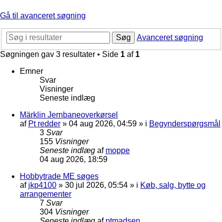
Gå til avanceret søgning
Søg
Avanceret søgning
Søgningen gav 3 resultater • Side
1
af
1
Emner
Svar
Visninger
Seneste indlæg
Märklin Jernbaneoverkørsel
af
Pt redder
»
04 aug 2026, 04:59
» i
Begynderspørgsmål
3
Svar
155
Visninger
Seneste indlæg
af
moppe
04 aug 2026, 18:59
Hobbytrade ME søges
af
jkp4100
»
30 jul 2026, 05:54
» i
Køb, salg, bytte og
arrangementer
7
Svar
304
Visninger
Seneste indlæg
af
ptmadsen