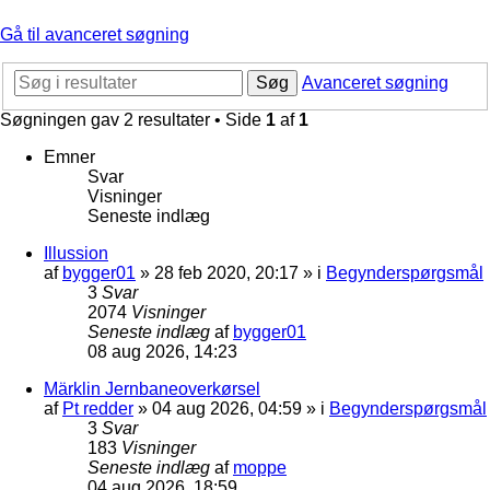
Gå til avanceret søgning
Søg
Avanceret søgning
Søgningen gav 2 resultater • Side
1
af
1
Emner
Svar
Visninger
Seneste indlæg
Illussion
af
bygger01
»
28 feb 2020, 20:17
» i
Begynderspørgsmål
3
Svar
2074
Visninger
Seneste indlæg
af
bygger01
08 aug 2026, 14:23
Märklin Jernbaneoverkørsel
af
Pt redder
»
04 aug 2026, 04:59
» i
Begynderspørgsmål
3
Svar
183
Visninger
Seneste indlæg
af
moppe
04 aug 2026, 18:59