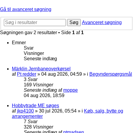
Gå til avanceret søgning
Søg
Avanceret søgning
Søgningen gav 2 resultater • Side
1
af
1
Emner
Svar
Visninger
Seneste indlæg
Märklin Jernbaneoverkørsel
af
Pt redder
»
04 aug 2026, 04:59
» i
Begynderspørgsmål
3
Svar
169
Visninger
Seneste indlæg
af
moppe
04 aug 2026, 18:59
Hobbytrade ME søges
af
jkp4100
»
30 jul 2026, 05:54
» i
Køb, salg, bytte og
arrangementer
7
Svar
328
Visninger
Seneste indlæg
af
ptmadsen