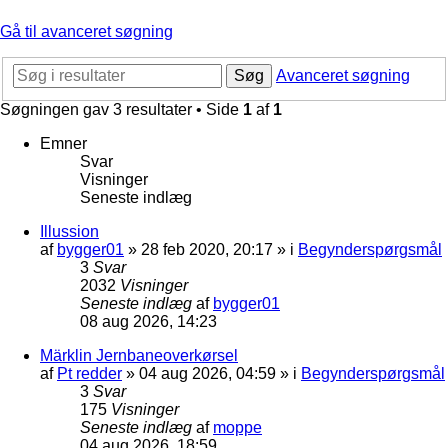
Gå til avanceret søgning
Søg
Avanceret søgning
Søgningen gav 3 resultater • Side
1
af
1
Emner
Svar
Visninger
Seneste indlæg
Illussion
af
bygger01
»
28 feb 2020, 20:17
» i
Begynderspørgsmål
3
Svar
2032
Visninger
Seneste indlæg
af
bygger01
08 aug 2026, 14:23
Märklin Jernbaneoverkørsel
af
Pt redder
»
04 aug 2026, 04:59
» i
Begynderspørgsmål
3
Svar
175
Visninger
Seneste indlæg
af
moppe
04 aug 2026, 18:59