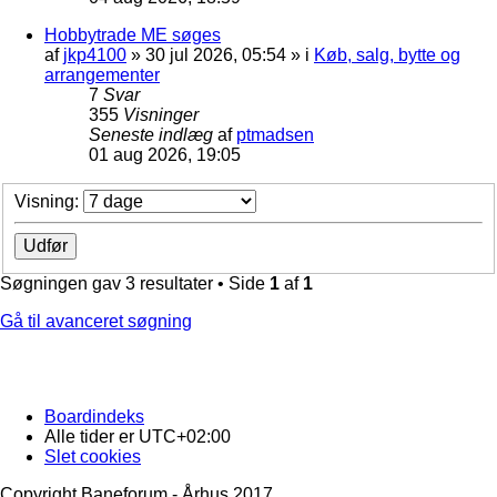
Hobbytrade ME søges
af
jkp4100
»
30 jul 2026, 05:54
» i
Køb, salg, bytte og
arrangementer
7
Svar
355
Visninger
Seneste indlæg
af
ptmadsen
01 aug 2026, 19:05
Visning:
Søgningen gav 3 resultater • Side
1
af
1
Gå til avanceret søgning
Boardindeks
Alle tider er
UTC+02:00
Slet cookies
Copyright Baneforum - Århus 2017