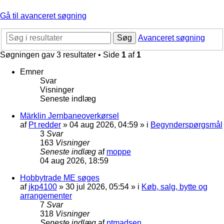
Gå til avanceret søgning
Søg
Avanceret søgning
Søgningen gav 3 resultater • Side
1
af
1
Emner
Svar
Visninger
Seneste indlæg
Märklin Jernbaneoverkørsel
af
Pt redder
»
04 aug 2026, 04:59
» i
Begynderspørgsmål
3
Svar
163
Visninger
Seneste indlæg
af
moppe
04 aug 2026, 18:59
Hobbytrade ME søges
af
jkp4100
»
30 jul 2026, 05:54
» i
Køb, salg, bytte og
arrangementer
7
Svar
318
Visninger
Seneste indlæg
af
ptmadsen