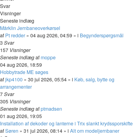
Svar
Visninger
Seneste indlæg
Märklin Jernbaneoverkørsel
af
Pt redder
»
04 aug 2026, 04:59
» i
Begynderspørgsmål
3
Svar
157
Visninger
Seneste indlæg
af
moppe
04 aug 2026, 18:59
Hobbytrade ME søges
af
jkp4100
»
30 jul 2026, 05:54
» i
Køb, salg, bytte og
arrangementer
7
Svar
305
Visninger
Seneste indlæg
af
ptmadsen
01 aug 2026, 19:05
Installation af dekoder og lanterne i Trix slankt krydssporskifte
af
Søren
»
31 jul 2026, 08:14
» i
Alt om modeljernbaner