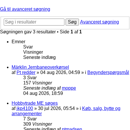
Gå til avanceret søgning
Søg
Avanceret søgning
Søgningen gav 3 resultater • Side
1
af
1
Emner
Svar
Visninger
Seneste indlæg
Märklin Jernbaneoverkørsel
af
Pt redder
»
04 aug 2026, 04:59
» i
Begynderspørgsmål
3
Svar
157
Visninger
Seneste indlæg
af
moppe
04 aug 2026, 18:59
Hobbytrade ME søges
af
jkp4100
»
30 jul 2026, 05:54
» i
Køb, salg, bytte og
arrangementer
7
Svar
309
Visninger
Seneste indlæg
af
ptmadsen