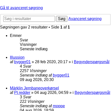
Gå til avanceret søgning
Søg
Avanceret søgning
Søgningen gav 2 resultater • Side
1
af
1
Emner
Svar
Visninger
Seneste indlæg
Illussion
af
bygger01
»
28 feb 2020, 20:17
» i
Begynderspørgsmål
4
Svar
2257
Visninger
Seneste indlæg
af
bygger01
09 aug 2026, 20:30
Märklin Jernbaneoverkørsel
af
Pt redder
»
04 aug 2026, 04:59
» i
Begynderspørgsmål
3
Svar
222
Visninger
Seneste indlæg
af
moppe
04 aug 2026, 18:59