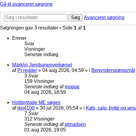
Gå til avanceret søgning
Søg
Avanceret søgning
Søgningen gav 3 resultater • Side
1
af
1
Emner
Svar
Visninger
Seneste indlæg
Märklin Jernbaneoverkørsel
af
Pt redder
»
04 aug 2026, 04:59
» i
Begynderspørgsmål
3
Svar
159
Visninger
Seneste indlæg
af
moppe
04 aug 2026, 18:59
Hobbytrade ME søges
af
jkp4100
»
30 jul 2026, 05:54
» i
Køb, salg, bytte og ar
7
Svar
312
Visninger
Seneste indlæg
af
ptmadsen
01 aug 2026, 19:05