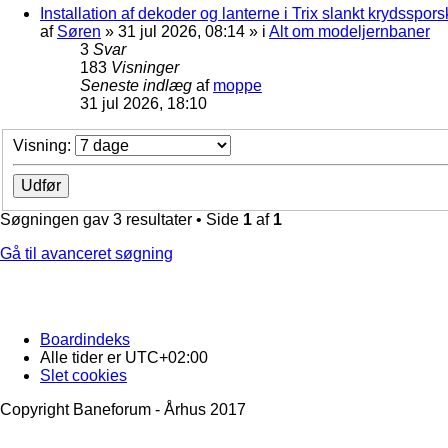
Installation af dekoder og lanterne i Trix slankt krydssporsk
af
Søren
»
31 jul 2026, 08:14
» i
Alt om modeljernbaner
3
Svar
183
Visninger
Seneste indlæg
af
moppe
31 jul 2026, 18:10
Visning:
Søgningen gav 3 resultater • Side
1
af
1
Gå til avanceret søgning
Boardindeks
Alle tider er
UTC+02:00
Slet cookies
Copyright Baneforum - Århus 2017