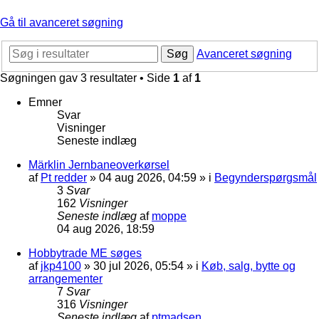
Gå til avanceret søgning
Søg
Avanceret søgning
Søgningen gav 3 resultater • Side
1
af
1
Emner
Svar
Visninger
Seneste indlæg
Märklin Jernbaneoverkørsel
af
Pt redder
»
04 aug 2026, 04:59
» i
Begynderspørgsmål
3
Svar
162
Visninger
Seneste indlæg
af
moppe
04 aug 2026, 18:59
Hobbytrade ME søges
af
jkp4100
»
30 jul 2026, 05:54
» i
Køb, salg, bytte og
arrangementer
7
Svar
316
Visninger
Seneste indlæg
af
ptmadsen