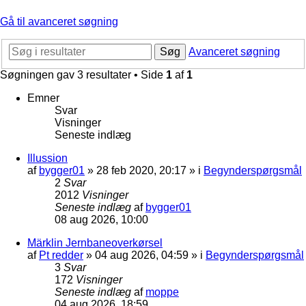
Gå til avanceret søgning
Søg
Avanceret søgning
Søgningen gav 3 resultater • Side
1
af
1
Emner
Svar
Visninger
Seneste indlæg
Illussion
af
bygger01
»
28 feb 2020, 20:17
» i
Begynderspørgsmål
2
Svar
2012
Visninger
Seneste indlæg
af
bygger01
08 aug 2026, 10:00
Märklin Jernbaneoverkørsel
af
Pt redder
»
04 aug 2026, 04:59
» i
Begynderspørgsmål
3
Svar
172
Visninger
Seneste indlæg
af
moppe
04 aug 2026, 18:59