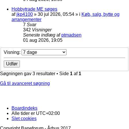
Hobbytrade ME søges
af
jkp4100
»
30 jul 2026, 05:54
» i
Køb, salg, bytte og
arrangementer
7
Svar
342
Visninger
Seneste indlæg
af
ptmadsen
01 aug 2026, 19:05
Visning:
Søgningen gav 3 resultater • Side
1
af
1
Gå til avanceret søgning
Boardindeks
Alle tider er
UTC+02:00
Slet cookies
Copyright Baneforum - Århus 2017