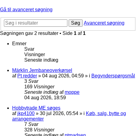
Gå til avanceret søgning
Søg
Avanceret søgning
Søgningen gav 2 resultater • Side
1
af
1
Emner
Svar
Visninger
Seneste indlæg
Märklin Jernbaneoverkørsel
af
Pt redder
»
04 aug 2026, 04:59
» i
Begynderspørgsmål
3
Svar
169
Visninger
Seneste indlæg
af
moppe
04 aug 2026, 18:59
Hobbytrade ME søges
af
jkp4100
»
30 jul 2026, 05:54
» i
Køb, salg, bytte og
arrangementer
7
Svar
328
Visninger
Seneste indlæg
af
ptmadsen