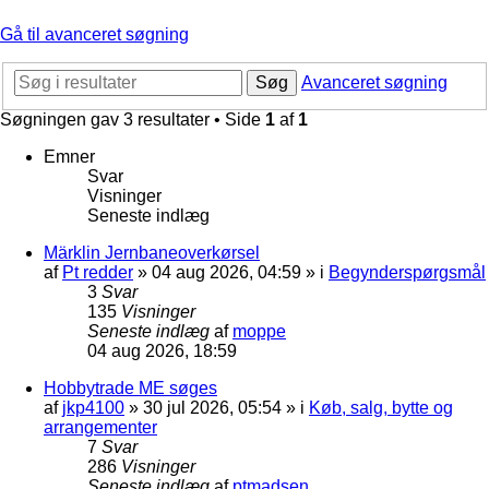
Gå til avanceret søgning
Søg
Avanceret søgning
Søgningen gav 3 resultater • Side
1
af
1
Emner
Svar
Visninger
Seneste indlæg
Märklin Jernbaneoverkørsel
af
Pt redder
»
04 aug 2026, 04:59
» i
Begynderspørgsmål
3
Svar
135
Visninger
Seneste indlæg
af
moppe
04 aug 2026, 18:59
Hobbytrade ME søges
af
jkp4100
»
30 jul 2026, 05:54
» i
Køb, salg, bytte og
arrangementer
7
Svar
286
Visninger
Seneste indlæg
af
ptmadsen