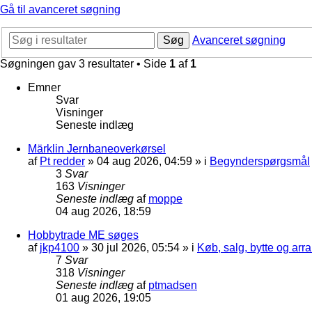
Gå til avanceret søgning
Søg
Avanceret søgning
Søgningen gav 3 resultater • Side
1
af
1
Emner
Svar
Visninger
Seneste indlæg
Märklin Jernbaneoverkørsel
af
Pt redder
»
04 aug 2026, 04:59
» i
Begynderspørgsmål
3
Svar
163
Visninger
Seneste indlæg
af
moppe
04 aug 2026, 18:59
Hobbytrade ME søges
af
jkp4100
»
30 jul 2026, 05:54
» i
Køb, salg, bytte og ar
7
Svar
318
Visninger
Seneste indlæg
af
ptmadsen
01 aug 2026, 19:05