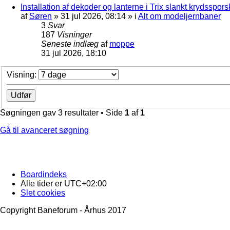
Installation af dekoder og lanterne i Trix slankt krydssporsk
af
Søren
»
31 jul 2026, 08:14
» i
Alt om modeljernbaner
3
Svar
187
Visninger
Seneste indlæg
af
moppe
31 jul 2026, 18:10
Visning:
Søgningen gav 3 resultater • Side
1
af
1
Gå til avanceret søgning
Boardindeks
Alle tider er
UTC+02:00
Slet cookies
Copyright Baneforum - Århus 2017