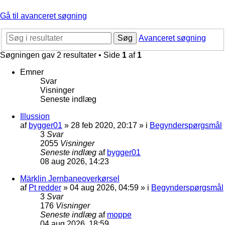
Gå til avanceret søgning
Søg
Avanceret søgning
Søgningen gav 2 resultater • Side
1
af
1
Emner
Svar
Visninger
Seneste indlæg
Illussion
af
bygger01
»
28 feb 2020, 20:17
» i
Begynderspørgsmål
3
Svar
2055
Visninger
Seneste indlæg
af
bygger01
08 aug 2026, 14:23
Märklin Jernbaneoverkørsel
af
Pt redder
»
04 aug 2026, 04:59
» i
Begynderspørgsmål
3
Svar
176
Visninger
Seneste indlæg
af
moppe
04 aug 2026, 18:59