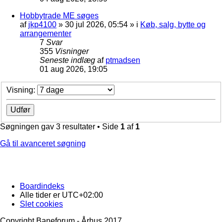
Hobbytrade ME søges
af
jkp4100
»
30 jul 2026, 05:54
» i
Køb, salg, bytte og
arrangementer
7
Svar
355
Visninger
Seneste indlæg
af
ptmadsen
01 aug 2026, 19:05
Visning:
Søgningen gav 3 resultater • Side
1
af
1
Gå til avanceret søgning
Boardindeks
Alle tider er
UTC+02:00
Slet cookies
Copyright Baneforum - Århus 2017