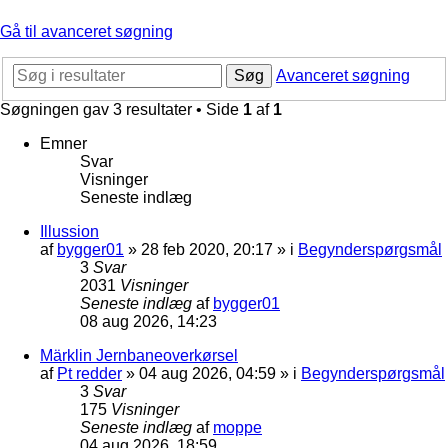
Gå til avanceret søgning
Søg
Avanceret søgning
Søgningen gav 3 resultater • Side
1
af
1
Emner
Svar
Visninger
Seneste indlæg
Illussion
af
bygger01
»
28 feb 2020, 20:17
» i
Begynderspørgsmål
3
Svar
2031
Visninger
Seneste indlæg
af
bygger01
08 aug 2026, 14:23
Märklin Jernbaneoverkørsel
af
Pt redder
»
04 aug 2026, 04:59
» i
Begynderspørgsmål
3
Svar
175
Visninger
Seneste indlæg
af
moppe
04 aug 2026, 18:59