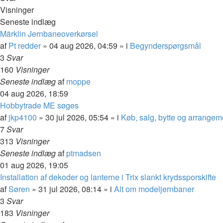
Visninger
Seneste indlæg
Märklin Jernbaneoverkørsel
af
Pt redder
»
04 aug 2026, 04:59
» i
Begynderspørgsmål
3
Svar
160
Visninger
Seneste indlæg
af
moppe
04 aug 2026, 18:59
Hobbytrade ME søges
af
jkp4100
»
30 jul 2026, 05:54
» i
Køb, salg, bytte og arrangem
7
Svar
313
Visninger
Seneste indlæg
af
ptmadsen
01 aug 2026, 19:05
Installation af dekoder og lanterne i Trix slankt krydssporskifte
af
Søren
»
31 jul 2026, 08:14
» i
Alt om modeljernbaner
3
Svar
183
Visninger